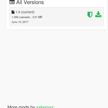
All Versions
1.0
(current)
1.306 симнато
, 3,51 MB
Јули 13, 2017
More mods by
xxkernxx
: