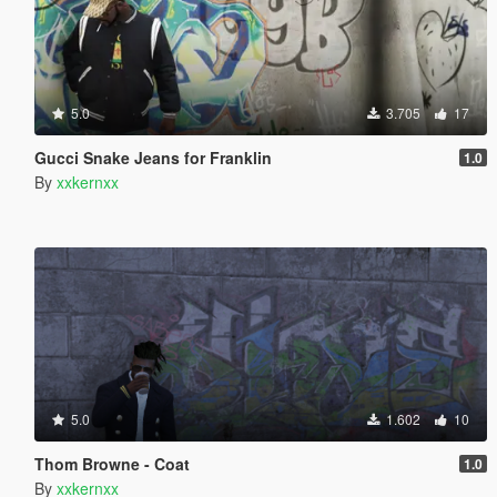
5.0
3.705
17
Gucci Snake Jeans for Franklin
1.0
By
xxkernxx
5.0
1.602
10
Thom Browne - Coat
1.0
By
xxkernxx