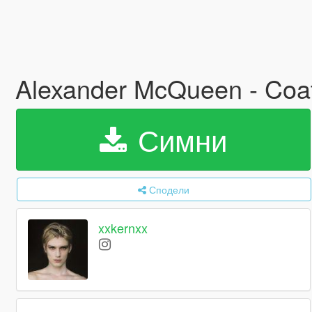
Alexander McQueen - Coa
Симни
Сподели
xxkernxx