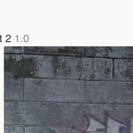
t 2
1.0