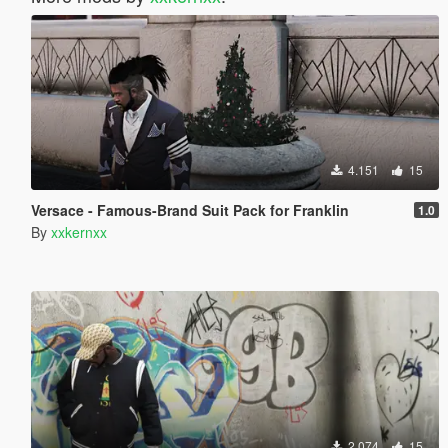
4.151
15
Versace - Famous-Brand Suit Pack for Franklin
1.0
By
xxkernxx
2.074
15