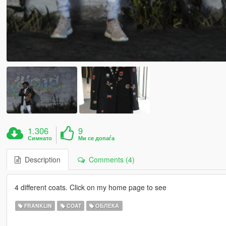
1.306
9
Симнато
Ми се допаѓа
Description
Comments (4)
4 different coats. Click on my home page to see
FRANKLIN
COAT
ОБЛЕКА