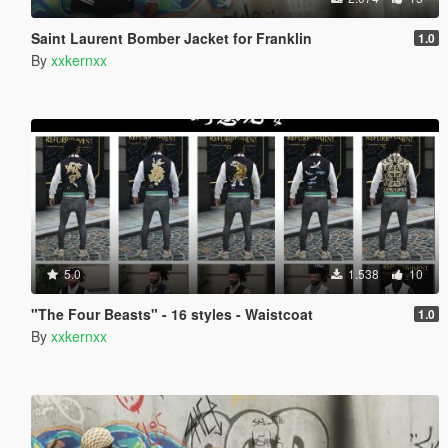
Saint Laurent Bomber Jacket for Franklin
1.0
By
xxkernxx
5.0
1.538
10
"The Four Beasts" - 16 styles - Waistcoat
1.0
By
xxkernxx