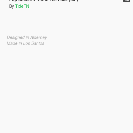
By
TideFN
Designed in Alderney
Made in Los Santos