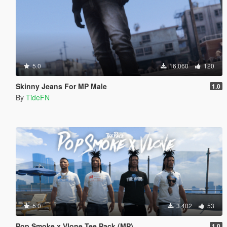
5.0
16.060
120
Skinny Jeans For MP Male
1.0
By
TideFN
5.0
3.402
53
Pop Smoke x Vlone Tee Pack (MP)
1.0