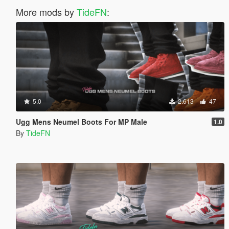
More mods by
TideFN
:
5.0
2.613
47
Ugg Mens Neumel Boots For MP Male
1.0
By
TideFN