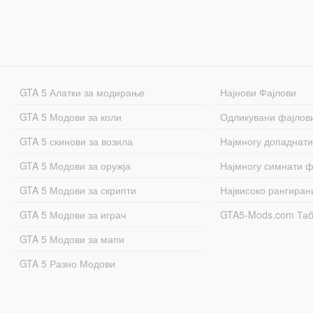
GTA 5 Алатки за модирање
Најнови Фајлови
GTA 5 Модови за коли
Одликувани фајлов
GTA 5 скинови за возила
Најмногу допаднати
GTA 5 Модови за оружја
Најмногу симнати ф
GTA 5 Модови за скрипти
Највисоко рангиран
GTA 5 Модови за играч
GTA5-Mods.com Та
GTA 5 Модови за мапи
GTA 5 Разно Модови