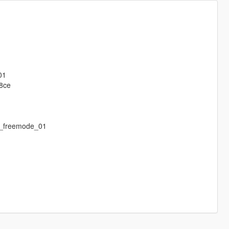
01
R8ce
m_freemode_01