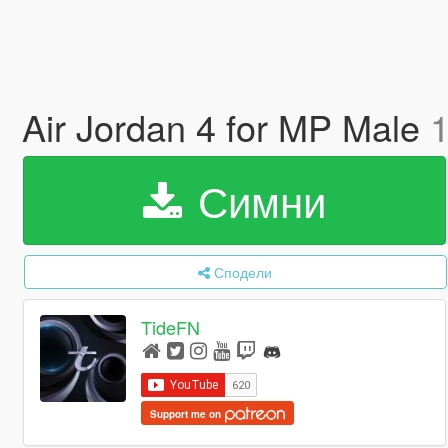
Air Jordan 4 for MP Male
1
Симни
Сподели
TideFN
Support me on