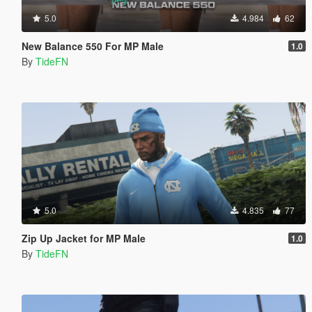
5.0
4.984
62
New Balance 550 For MP Male
1.0
By
TideFN
5.0
4.835
77
Zip Up Jacket for MP Male
1.0
By
TideFN