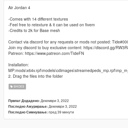
Air Jordan 4
-Comes with 14 different textures
-Feel free to retexture & it can be used on fivem
-Credits to 2k for Base mesh
Contact via discord for any requests or mods not posted: Tide#00
Join my discord to buy exclusive content: https://discord.gg/RW3
Patreon: https://www.patreon.com/TideFN
Installation:
MP:mods\x64v.rpf\models\cdimages\streamedpeds_mp.rpf\mp_
2. Drag the files into the folder
SHOES
Декември 3, 2022
Првпат Додадено:
Декември 3, 2022
Последно Ажурирање:
пред 39 минути
Последно Симнување: