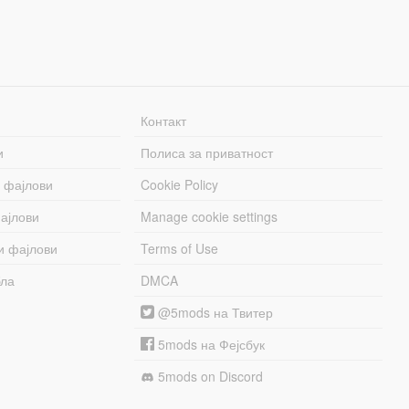
Контакт
и
Полиса за приватност
 фајлови
Cookie Policy
ајлови
Manage cookie settings
и фајлови
Terms of Use
бла
DMCA
@5mods на Твитер
5mods на Фејсбук
5mods on Discord