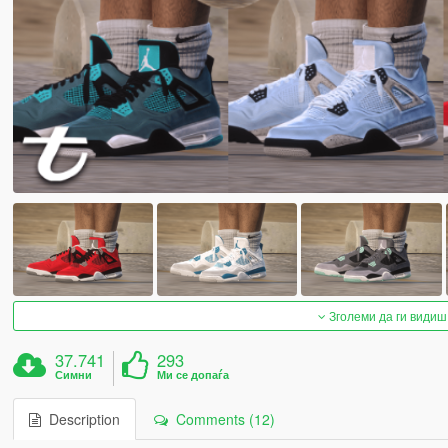
Зголеми да ги видиш
37.741
293
Симни
Ми се допаѓа
Description
Comments (12)