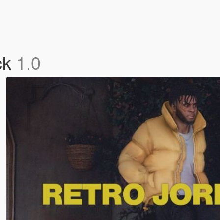
ck
1.0