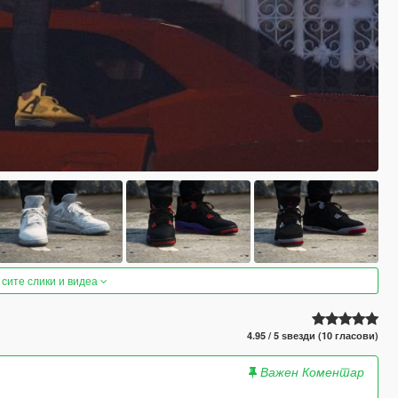
 сите слики и видеа
4.95 / 5 ѕвезди (10 гласови)
Важен Коментар