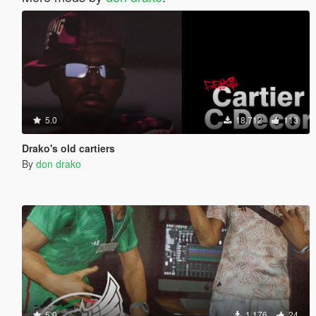
5.0
18.712
113
Drako's old cartiers
By
don drako
5.0
1.176
24