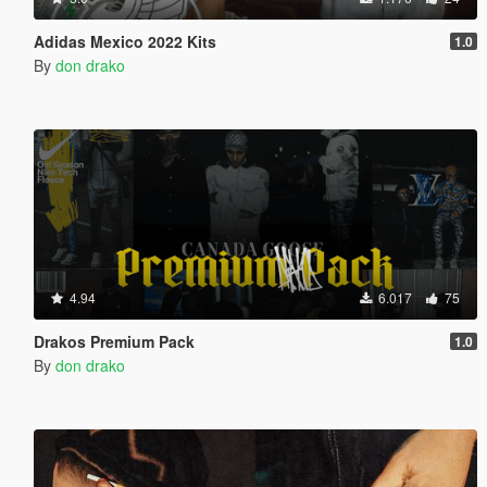
Adidas Mexico 2022 Kits
1.0
By
don drako
4.94
6.017
75
Drakos Premium Pack
1.0
By
don drako