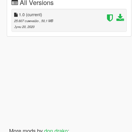
All Versions
1.0
(current)
25.607 симнато
, 50,1 MB
Јуни 20, 2020
More mods by
don drako
: