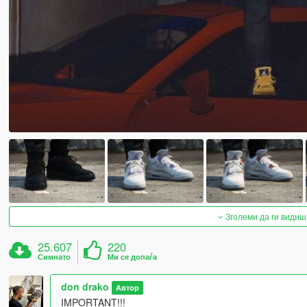
Зголеми да ги видиш
25.607
220
Симнато
Ми се допаѓа
don drako
Автор
IMPORTANT!!!