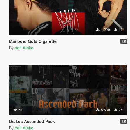
1.220
19
Marlboro Gold Cigarette
1.0
By
don drako
5.0
5.630
75
Drakos Ascended Pack
1.0
By
don drako