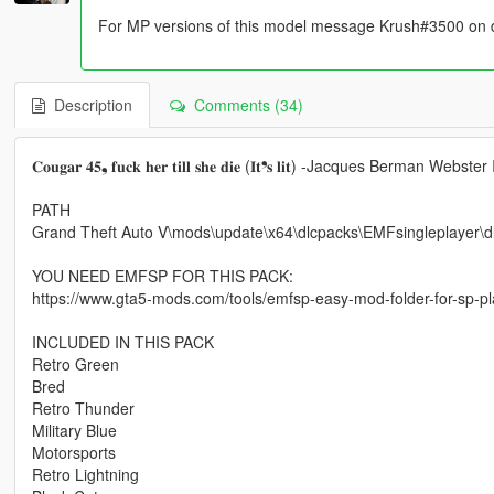
For MP versions of this model message Krush#3500 on d
Description
Comments (34)
𝐂𝐨𝐮𝐠𝐚𝐫 𝟒𝟓❟ 𝐟𝐮𝐜𝐤 𝐡𝐞𝐫 𝐭𝐢𝐥𝐥 𝐬𝐡𝐞 𝐝𝐢𝐞 (𝐈𝐭❜𝐬 𝐥𝐢𝐭) -Jacques Berman W
PATH
Grand Theft Auto V\mods\update\x64\dlcpacks\EMFsingleplayer\dl
YOU NEED EMFSP FOR THIS PACK:
https://www.gta5-mods.com/tools/emfsp-easy-mod-folder-for-sp-p
INCLUDED IN THIS PACK
Retro Green
Bred
Retro Thunder
Military Blue
Motorsports
Retro Lightning