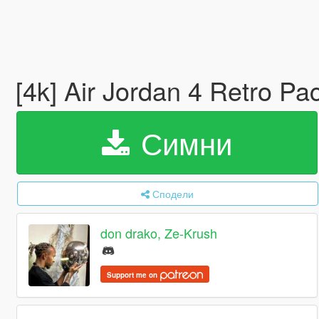
[4k] Air Jordan 4 Retro Pa
Симни
Сподели
don drako, Ze-Krush
Support me on