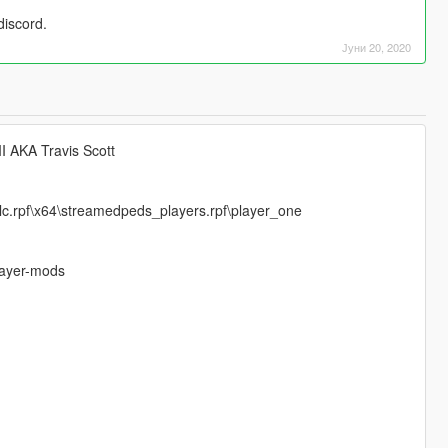
iscord.
Јуни 20, 2020
ebster II AKA Travis Scott
c.rpf\x64\streamedpeds_players.rpf\player_one
layer-mods