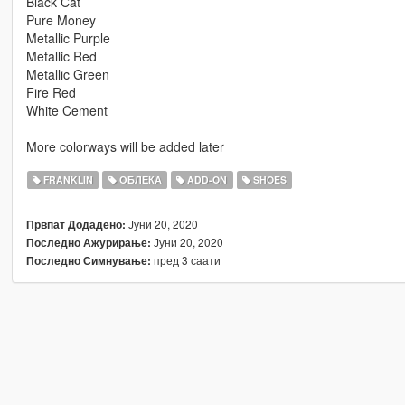
Black Cat
Pure Money
Metallic Purple
Metallic Red
Metallic Green
Fire Red
White Cement
More colorways will be added later
FRANKLIN
ОБЛЕКА
ADD-ON
SHOES
Јуни 20, 2020
Првпат Додадено:
Јуни 20, 2020
Последно Ажурирање:
пред 3 саати
Последно Симнување: