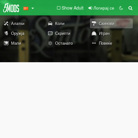
Show Adult
Логирај се
Алатки
Коли
Скинови
Оружја
Скрипти
Играч
Мапи
Останато
Повеќе