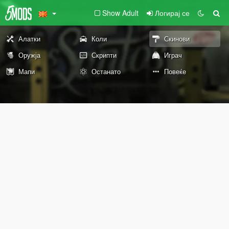
Show Adult
Логирај се
Алатки
Коли
Скинови
Оружја
Скрипти
Играч
Мапи
Останато
Повеќе