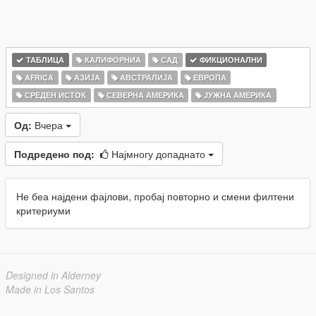
ТАБЛИЦА
КАЛИФОРНИА
САД
ФИКЦИОНАЛНИ
AFRICA
АЗИЈА
АВСТРАЛИЈА
ЕВРОПА
СРЕДЕН ИСТОК
СЕВЕРНА АМЕРИКА
ЈУЖНА АМЕРИКА
Од:
Вчера
Подредено под:
Најмногу допаднато
Не беа најдени фајлови, пробај повторно и смени филтени
критериуми
Designed in Alderney
Made in Los Santos