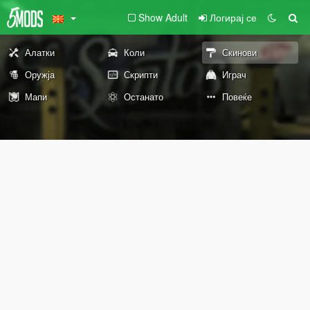
Show Adult
Логирај се
Алатки
Коли
Скинови
Оружја
Скрипти
Играч
Мапи
Останато
Повеќе