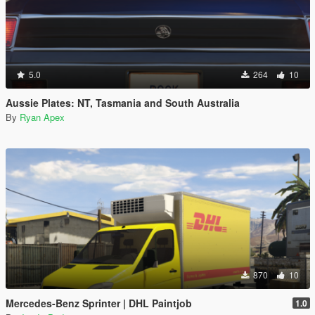
5.0
264
10
Aussie Plates: NT, Tasmania and South Australia
By
Ryan Apex
870
10
Mercedes-Benz Sprinter | DHL Paintjob
1.0