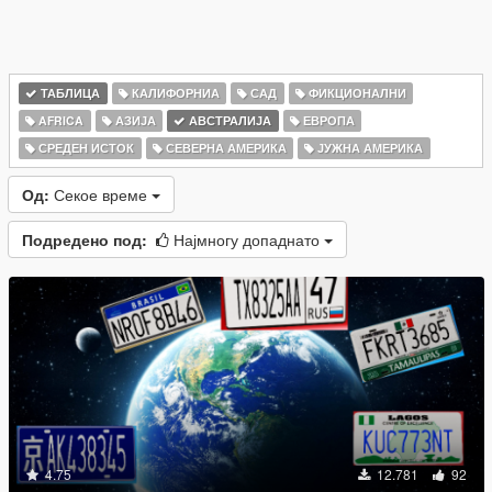
ТАБЛИЦА
КАЛИФОРНИА
САД
ФИКЦИОНАЛНИ
AFRICA
АЗИЈА
АВСТРАЛИЈА
ЕВРОПА
СРЕДЕН ИСТОК
СЕВЕРНА АМЕРИКА
ЈУЖНА АМЕРИКА
Од:
Секое време
Подредено под:
Најмногу допаднато
4.75
12.781
92