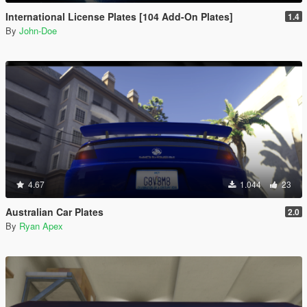
International License Plates [104 Add-On Plates]
1.4
By
John-Doe
4.67
1.044
23
Australian Car Plates
2.0
By
Ryan Apex