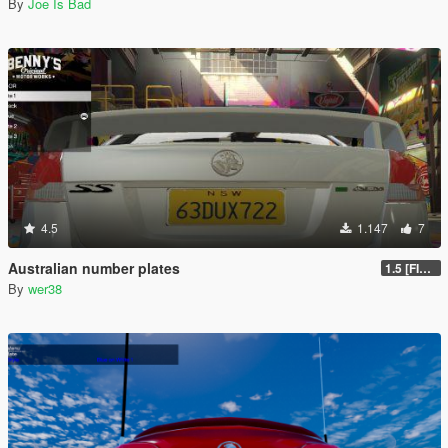
By
Joe Is Bad
4.5
1.147
7
Australian number plates
1.5 [FIXED]
By
wer38