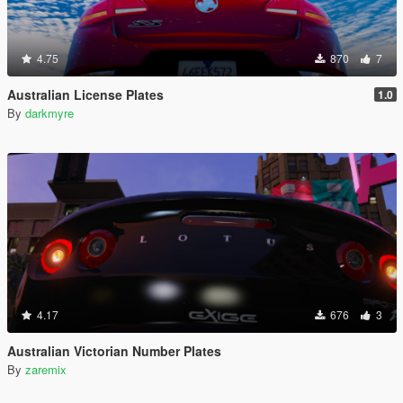
4.75
870
7
Australian License Plates
1.0
By
darkmyre
4.17
676
3
Australian Victorian Number Plates
By
zaremix