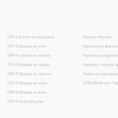
GTA 5 Алатки за модирање
Најнови Фајлови
GTA 5 Модови за коли
Одликувани фајлов
GTA 5 скинови за возила
Најмногу допаднати
GTA 5 Модови за оружја
Најмногу симнати ф
GTA 5 Модови за скрипти
Највисоко рангиран
GTA 5 Модови за играч
GTA5-Mods.com Та
GTA 5 Модови за мапи
GTA 5 Разно Модови