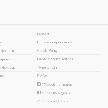
Контакт
и
Полиса за приватност
 фајлови
Cookie Policy
ајлови
Manage cookie settings
и фајлови
Terms of Use
бла
DMCA
@5mods на Твитер
5mods на Фејсбук
5mods on Discord