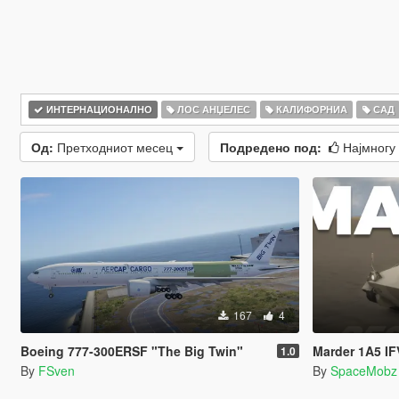
ИНТЕРНАЦИОНАЛНО
ЛОС АНЏЕЛЕС
КАЛИФОРНИА
САД
Од:
Претходниот месец
Подредено под:
Најмногу
167
4
Boeing 777-300ERSF "The Big Twin"
Marder 1A5 I
1.0
By
FSven
By
SpaceMobz