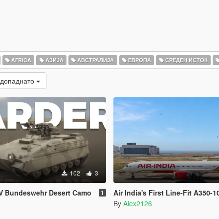
AFRICA
АЗИЈА
АВСТРАЛИЈА
ЕВРОПА
СРЕДЕН ИСТОК
 допаднато
102
3
FV Bundeswehr Desert Camo
Air India's First Line-Fit A350-1
1
By
Alex2126