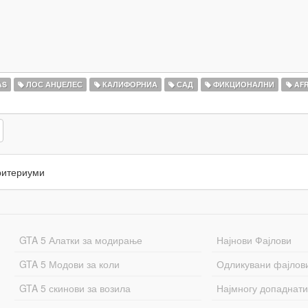
AS
ЛОС АНЏЕЛЕС
КАЛИФОРНИА
САД
ФИКЦИОНАЛНИ
AFR
ритериуми
GTA 5 Алатки за модирање
Најнови Фајлови
GTA 5 Модови за коли
Одликувани фајлов
GTA 5 скинови за возила
Најмногу допаднати