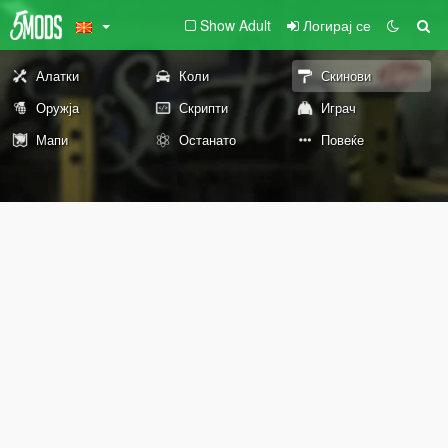
Show Adult
Логирај се
Алатки
Коли
Скинови
Оружја
Скрипти
Играч
Мапи
Останато
Повеќе