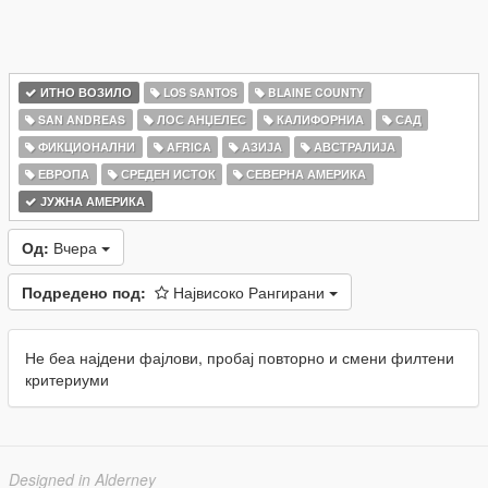
ИТНО ВОЗИЛО
LOS SANTOS
BLAINE COUNTY
SAN ANDREAS
ЛОС АНЏЕЛЕС
КАЛИФОРНИА
САД
ФИКЦИОНАЛНИ
AFRICA
АЗИЈА
АВСТРАЛИЈА
ЕВРОПА
СРЕДЕН ИСТОК
СЕВЕРНА АМЕРИКА
ЈУЖНА АМЕРИКА
Од:
Вчера
Подредено под:
Највисоко Рангирани
Не беа најдени фајлови, пробај повторно и смени филтени
критериуми
Designed in Alderney