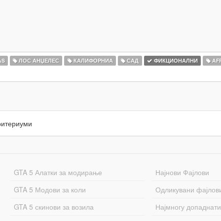
AS
ЛОС АНЏЕЛЕС
КАЛИФОРНИА
САД
ФИКЦИОНАЛНИ
AF
ритериуми
GTA 5 Алатки за модирање
Најнови Фајлови
GTA 5 Модови за коли
Одликувани фајлов
GTA 5 скинови за возила
Најмногу допаднати