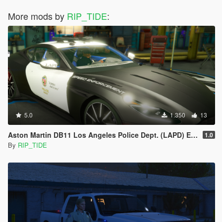
More mods by
RIP_TIDE
:
5.0
1.350
13
Aston Martin DB11 Los Angeles Police Dept. (LAPD) Edition |LODS|4K Skin
1.0
By
RIP_TIDE