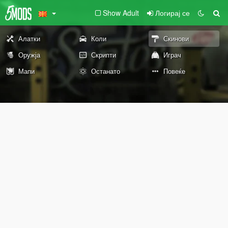
Show Adult
Логирај се
Алатки
Коли
Скинови
Оружја
Скрипти
Играч
Мапи
Останато
Повеќе