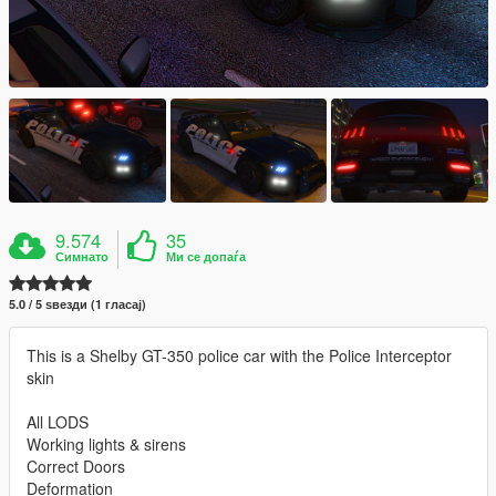
9.574
35
Симнато
Ми се допаѓа
5.0 / 5 ѕвезди (1 гласај)
This is a Shelby GT-350 police car with the Police Interceptor
skin
All LODS
Working lights & sirens
Correct Doors
Deformation