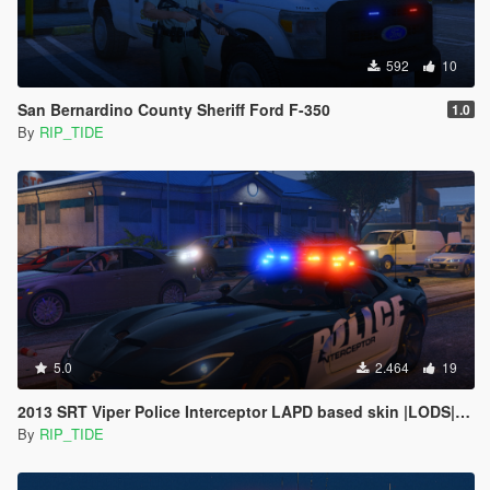
592
10
San Bernardino County Sheriff Ford F-350
1.0
By
RIP_TIDE
5.0
2.464
19
2013 SRT Viper Police Interceptor LAPD based skin |LODS|4K Skin[ELS]
By
RIP_TIDE