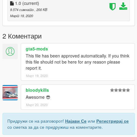
1.0
(current)
9.574 симнато
, 200 KB
Март 19, 2020
2 Коментари
gta5-mods
This file has been approved automatically. If you think
this file should not be here for any reason please
report it.
Март 19, 2020
bloodykills
Awesome 😎
Март 20, 2020
Придружи се на разговорот!
Најави Се
или
Регистрирај се
со сметка за да се придружиш на коментарите.