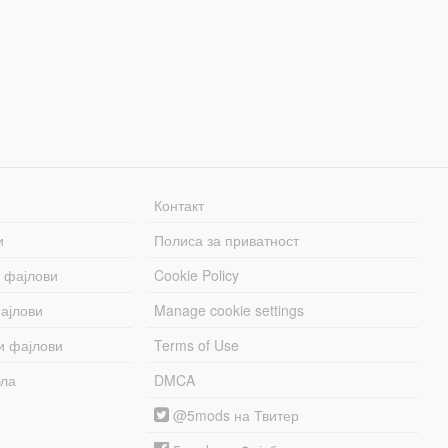
Контакт
и
Полиса за приватност
 фајлови
Cookie Policy
ајлови
Manage cookie settings
и фајлови
Terms of Use
бла
DMCA
@5mods на Твитер