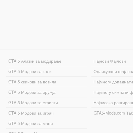
GTA 5 Алатки за модирање
Најнови Фајлови
GTA 5 Модови за коли
Одликувани фајлов
GTA 5 скинови за возила
Најмногу допаднати
GTA 5 Модови за оружја
Најмногу симнати ф
GTA 5 Модови за скрипти
Највисоко рангиран
GTA 5 Модови за играч
GTA5-Mods.com Та
GTA 5 Модови за мапи