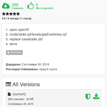
296
6
Симнато
Ми се допаѓа
5.0 / 5 ѕвезди (1 гласај)
1. open openIV
2. mods/x64e.rpf/levels/gta5/vehicles.rpf
3. replace cavalcade.ytd
4. done
ЗНАЧКА
Септември 30, 2016
Додадено:
пред 6 саати
Последно Симнување:
All Versions
(current)
295 симнато
, 42 KB
Септември 30, 2016