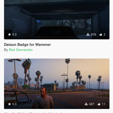
5.0
209
2
Datsun Badge for Warrener
By
Bart Servranckx
5.0
487
11