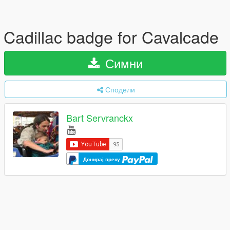
Cadillac badge for Cavalcade
Симни
Сподели
Bart Servranckx
Донирај преку