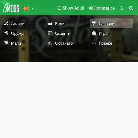
Show Adult
Логирај се
Алатки
Коли
Скинови
Оружја
Скрипти
Играч
Мапи
Останато
Повеќе