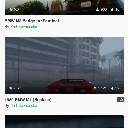
5.0
983
10
BMW M3 Badge for Sentinel
By
Bart Servranckx
4.67
1.421
32
1980 BMW M1 [Replace]
1.0
By
Bart Servranckx