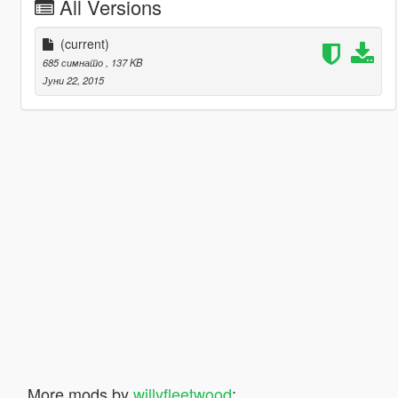
All Versions
(current)
685 симнато
, 137 KB
Јуни 22, 2015
More mods by
willyfleetwood
: