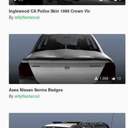
Inglewood CA Police Skin 1999 Crown Vic
By
willyfleetwood
1.368
13
Asea Nissan Sentra Badges
By
willyfleetwood