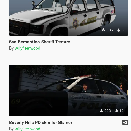
385
8
San Bernardino Sheriff Texture
By
willyfleetwood
333
10
Beverly Hills PD skin for Stainer
v2
By
willyfleetwood