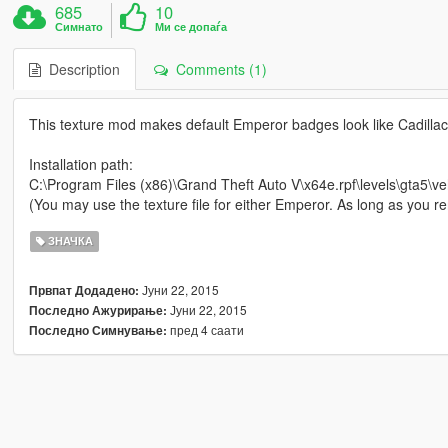
685
10
Симнато
Ми се допаѓа
Description
Comments (1)
This texture mod makes default Emperor badges look like Cadilla
Installation path:
C:\Program Files (x86)\Grand Theft Auto V\x64e.rpf\levels\gta5\veh
(You may use the texture file for either Emperor. As long as you re
ЗНАЧКА
Јуни 22, 2015
Првпат Додадено:
Јуни 22, 2015
Последно Ажурирање:
пред 4 саати
Последно Симнување: