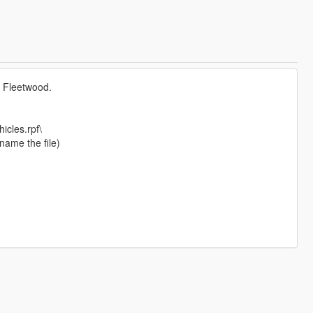
c Fleetwood.
icles.rpf\
name the file)