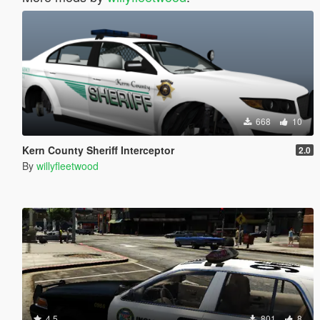
668
10
Kern County Sheriff Interceptor
2.0
By
willyfleetwood
4.5
801
8