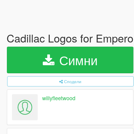
Cadillac Logos for Empero
Симни
Сподели
willyfleetwood