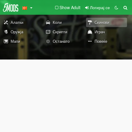
Show Adult
Логирај се
Алатки
Коли
Скинови
Оружја
Скрипти
Играч
Мапи
Останато
Повеќе