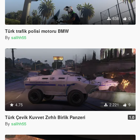
638
0
Türk trafik polisi motoru BMW
By
salihh55
4.75
2.221
9
Türk Çevik Kuvvet Zırhlı Birlik Panzeri
1.0
By
salihh55