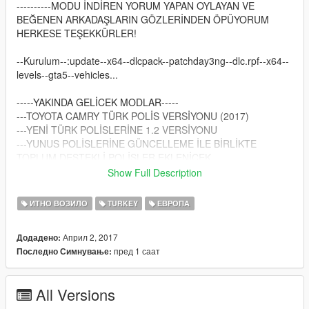
----------MODU İNDİREN YORUM YAPAN OYLAYAN VE
BEĞENEN ARKADAŞLARIN GÖZLERİNDEN ÖPÜYORUM
HERKESE TEŞEKKÜRLER!
--Kurulum--:update--x64--dlcpack--patchday3ng--dlc.rpf--x64--
levels--gta5--vehicles...
-----YAKINDA GELİCEK MODLAR-----
---TOYOTA CAMRY TÜRK POLİS VERSİYONU (2017)
---YENİ TÜRK POLİSLERİNE 1.2 VERSİYONU
---YUNUS POLİSLERİNE GÜNCELLEME İLE BİRLİKTE
TOPLUM DESTEKLİ POLİSLER EKLENİCEK
--------------------------------------------------------------------------------
Show Full Description
-----------------
*İYİ OYUNLAR
ИТНО ВОЗИЛО
TURKEY
ЕВРОПА
ORJİNAL:https://tr.gta5-mods.com/vehicles/brandweer-
mercedes-actros-template
Април 2, 2017
Додадено:
пред 1 саат
Последно Симнување:
All Versions