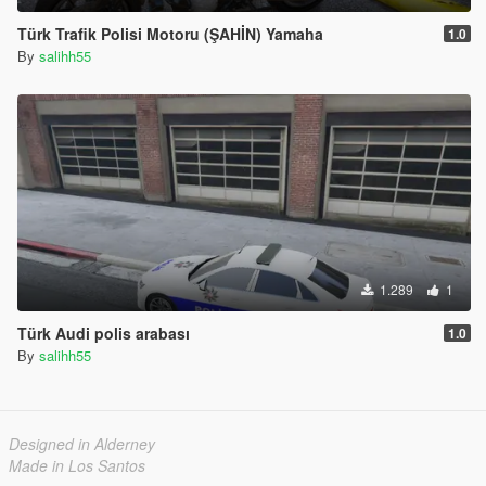
Türk Trafik Polisi Motoru (ŞAHİN) Yamaha
1.0
By
salihh55
1.289
1
Türk Audi polis arabası
1.0
By
salihh55
Designed in Alderney
Made in Los Santos