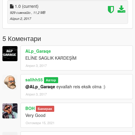
1.0
(current)
929 симнато
, 11,2 MB
Април 2, 2017
5 Коментари
ALp_Garaqe
ELİNE SAGLIK KARDEŞİM
Април 3, 2017
salihh55
Автор
@ALp_Garaqe
eyvallah reis eksik olma :)
Април 3, 2017
BOH
Баниран
Very Good
Октомври 15, 2021