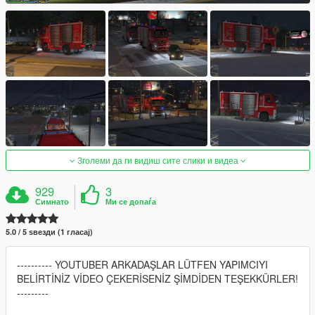
Зголеми да ги видиш сите слики и видеа
929
3
Симнато
Ми се допаѓа
5.0 / 5 ѕвезди (1 гласај)
---------- YOUTUBER ARKADAŞLAR LÜTFEN YAPIMCIYI
BELİRTİNİZ VİDEO ÇEKERİSENİZ ŞİMDİDEN TEŞEKKÜRLER!
---------