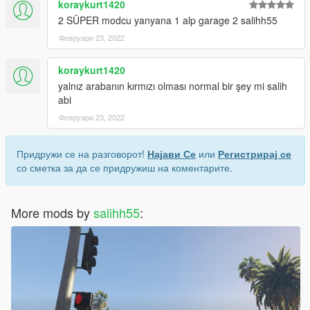
koraykurt1420
2 SÜPER modcu yanyana 1 alp garage 2 salihh55
Февруари 23, 2022
koraykurt1420
yalnız arabanın kırmızı olması normal bir şey mi salih
abi
Февруари 23, 2022
Придружи се на разговорот!
Најави Се
или
Регистрирај се
со сметка за да се придружиш на коментарите.
More mods by
salihh55
: