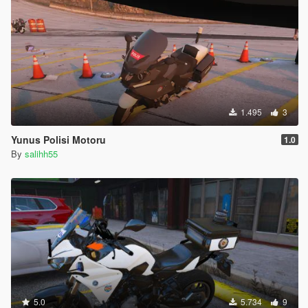
1.495
3
Yunus Polisi Motoru
1.0
By
salihh55
5.0
5.734
9