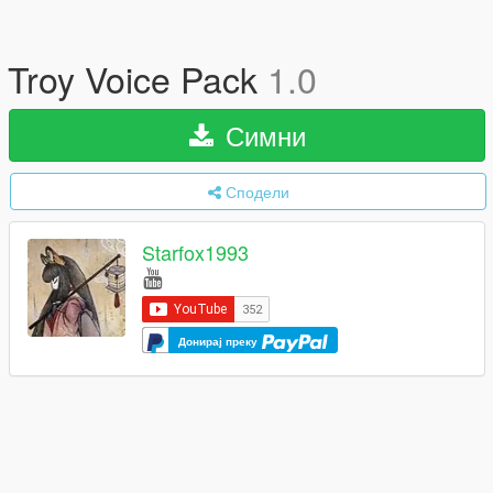
Troy Voice Pack
1.0
Симни
Сподели
Starfox1993
Донирај преку