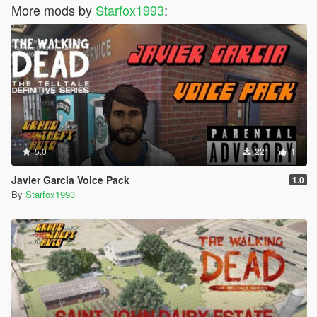
More mods by
Starfox1993
:
5.0
221
1
Javier Garcia Voice Pack
1.0
By
Starfox1993