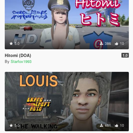
5.0
386
10
Hitomi (DOA)
1.0
By
Starfox1993
5.0
461
10