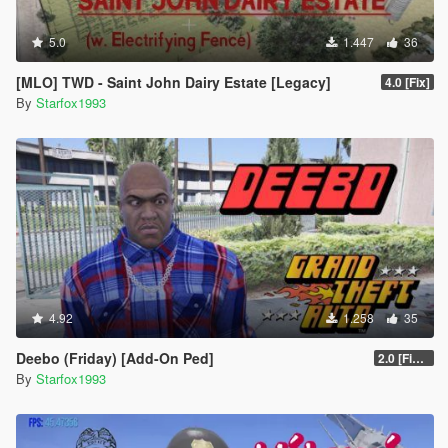
5.0
1.447
36
[MLO] TWD - Saint John Dairy Estate [Legacy]
4.0 [Fix]
By
Starfox1993
4.92
1.258
35
Deebo (Friday) [Add-On Ped]
2.0 [Final]
By
Starfox1993