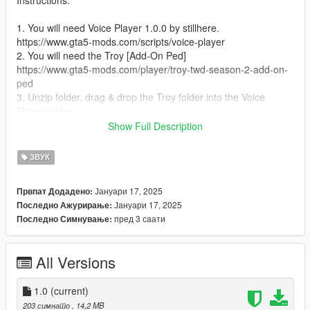
Instructions:
1. You will need Voice Player 1.0.0 by stillhere.
https://www.gta5-mods.com/scripts/voice-player
2. You will need the Troy [Add-On Ped]
https://www.gta5-mods.com/player/troy-twd-season-2-add-on-
ped
3. Unzip folder, drag & drop the Troy folder into the Voice
Player folder.
4. Run the game
Show Full Description
5. Spawn as Troy
6. Press Right on the D-Pad or E on the Keyboard for him to
ЗВУК
speak.
Јануари 17, 2025
Првпат Додадено:
Јануари 17, 2025
Последно Ажурирање:
пред 3 саати
Последно Симнување:
All Versions
1.0
(current)
203 симнато
, 14,2 MB