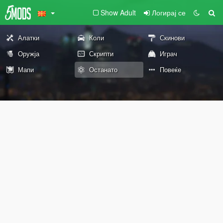
Show Adult
Логирај се
Алатки
Коли
Скинови
Оружја
Скрипти
Играч
Мапи
Останато
Повеќе