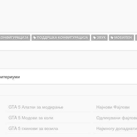
КОНФИГУРАЦИЈА
ПОДДРШКА КОНФИГУРАЦИЈА
ЗВУК
МОБИЛЕН
ритериуми
GTA 5 Алатки за модирање
Најнови Фајлови
GTA 5 Модови за коли
Одликувани фајлов
GTA 5 скинови за возила
Најмногу допаднати