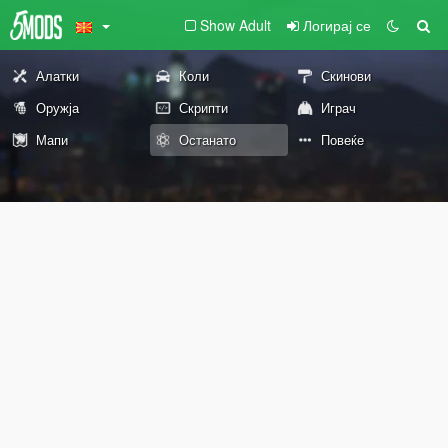
Show Adult
Логирај се
Алатки
Коли
Скинови
Оружја
Скрипти
Играч
Мапи
Останато
Повеќе