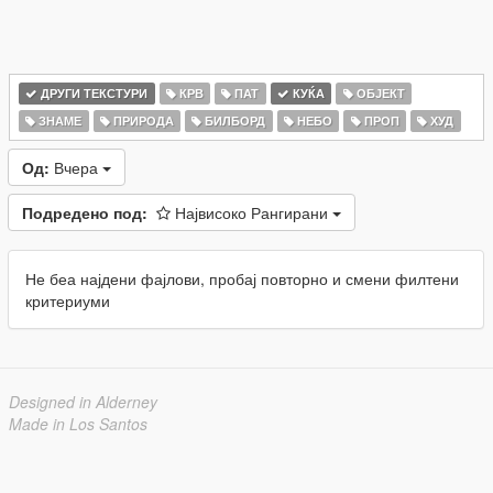
ДРУГИ ТЕКСТУРИ
КРВ
ПАТ
КУЌА
ОБЈЕКТ
ЗНАМЕ
ПРИРОДА
БИЛБОРД
НЕБО
ПРОП
ХУД
Од:
Вчера
Подредено под:
Највисоко Рангирани
Не беа најдени фајлови, пробај повторно и смени филтени
критериуми
Designed in Alderney
Made in Los Santos