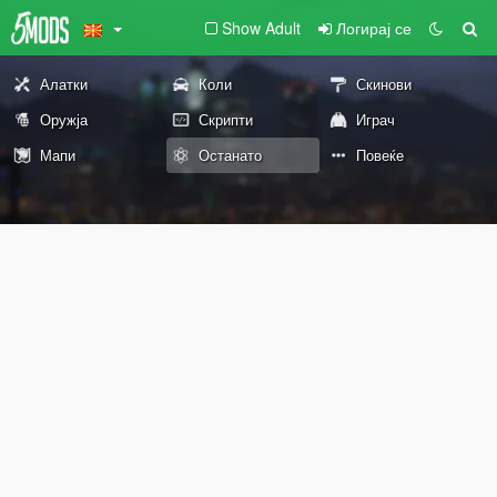
Show Adult
Логирај се
Алатки
Коли
Скинови
Оружја
Скрипти
Играч
Мапи
Останато
Повеќе