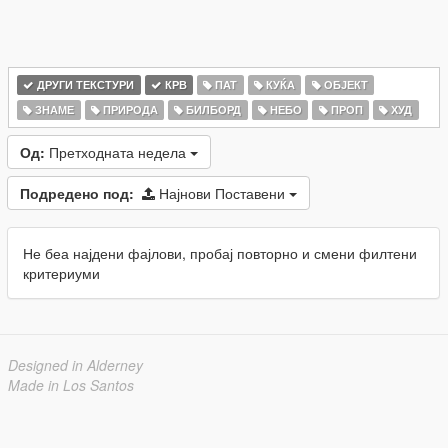
ДРУГИ ТЕКСТУРИ
КРВ
ПАТ
КУЌА
ОБЈЕКТ
ЗНАМЕ
ПРИРОДА
БИЛБОРД
НЕБО
ПРОП
ХУД
Од:
Претходната недела
Подредено под:
Најнови Поставени
Не беа најдени фајлови, пробај повторно и смени филтени
критериуми
Designed in Alderney
Made in Los Santos