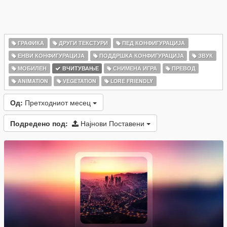
ГРАФИКА
ДРУГИ ТЕКСТУРИ
ПЕД КОНФИГУРАЦИЈА
ЕНВИ КОНФИГУРАЦИЈА
ПОДДРШКА КОНФИГУРАЦИЈА
ЗВУК
МОБИЛЕН
ВЧИТУВАЊЕ
СНИМЕНА ИГРА
ПРЕВОД
ANIMATION
VEGETATION
LORE FRIENDLY
Од:
Претходниот месец
Подредено под:
Најнови Поставени