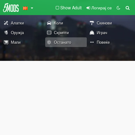
Show Adult
Логирај се
Алатки
Коли
Скинови
Оружја
Скрипти
Играч
Мапи
Останато
Повеќе