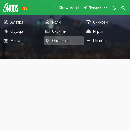
Show Adult
Логирај се
Алатки
Коли
Скинови
Оружја
Скрипти
Играч
Мапи
Останато
Повеќе