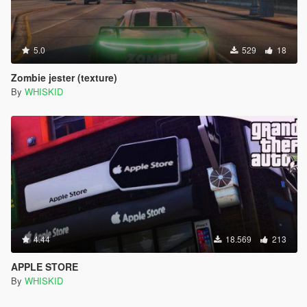
5.0
529
18
Zombie jester (texture)
By
WHISKID
4.44
18.569
213
APPLE STORE
By
WHISKID