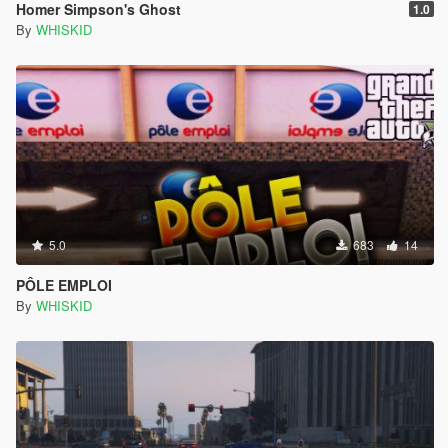
Homer Simpson's Ghost
1.0
By
WHISKID
5.0
683
14
PÔLE EMPLOI
By
WHISKID