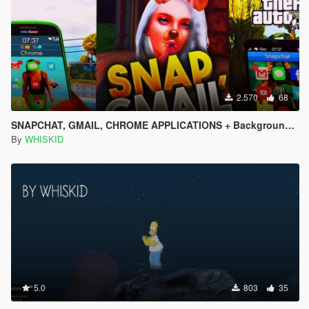
2.570
68
SNAPCHAT, GMAIL, CHROME APPLICATIONS + Backgrounds + Icons (All languages)
By
WHISKID
5.0
803
35