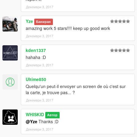
Декември 3, 2017
Yze
Баниран
amazing work 5 stars!!!! keep up good work
Декември 3, 2017
kden1337
hahaha :D
Декември 3, 2017
Ultime850
Quelqu'un peut-il envoyer un screen de où c'est sur
la carte, je trouve pas... ?
Декември 3, 2017
WHISKID
Автор
@Yze
Thanks :D
Декември 3, 2017