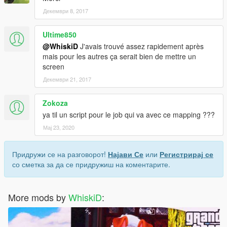
Декември 8, 2017
Ultime850
@WhiskiD
J'avais trouvé assez rapidement après
mais pour les autres ça serait bien de mettre un
screen
Декември 21, 2017
Zokoza
ya til un script pour le job qui va avec ce mapping ???
Мај 23, 2020
Придружи се на разговорот!
Најави Се
или
Регистрирај се
со сметка за да се придружиш на коментарите.
More mods by
WhiskiD
: