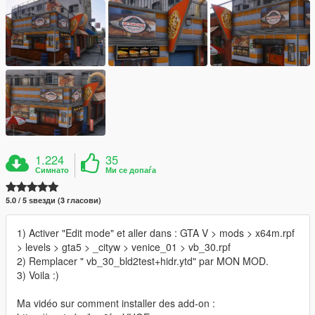
1.224
35
Симнато
Ми се допаѓа
5.0 / 5 ѕвезди (3 гласови)
1) Activer "Edit mode" et aller dans : GTA V > mods > x64m.rpf
> levels > gta5 > _cityw > venice_01 > vb_30.rpf
2) Remplacer " vb_30_bld2test+hidr.ytd" par MON MOD.
3) Voila :)
Ma vidéo sur comment installer des add-on :