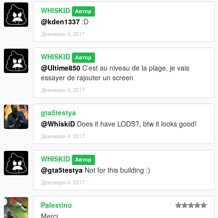
WHISKID
Автор
@kden1337
:D
Декември 3, 2017
WHISKID
Автор
@Ultime850
C'est au niveau de la plage, je vais
essayer de rajouter un screen
Декември 3, 2017
gta5testya
@WhiskiD
Does it have LODS?, btw it looks good!
Декември 4, 2017
WHISKID
Автор
@gta5testya
Not for this building :)
Декември 4, 2017
Palestino
Merci