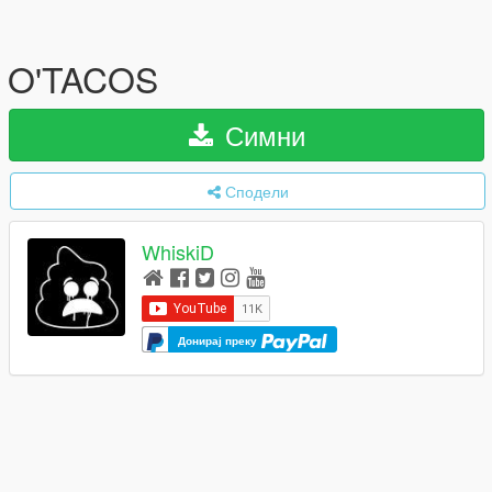
O'TACOS
Симни
Сподели
WhiskiD
Донирај преку