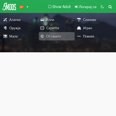
Show Adult
Логирај се
Алатки
Коли
Скинови
Оружја
Скрипти
Играч
Мапи
Останато
Повеќе