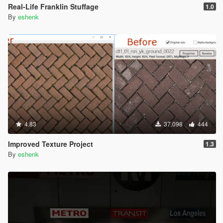
Real-Life Franklin Stuffage
1.0
By
eshenk
4.83
37.098
444
Improved Texture Project
1.3
By
eshenk