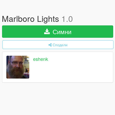
Marlboro Lights
1.0
Симни
Сподели
eshenk