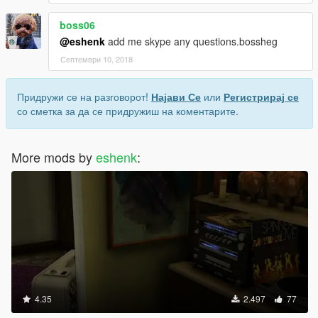
boss06
@eshenk
add me skype any questions.bossheg
Септември 10, 2018
Придружи се на разговорот!
Најави Се
или
Регистрирај се
со сметка за да се придружиш на коментарите.
More mods by
eshenk
:
4.35
2.497
77