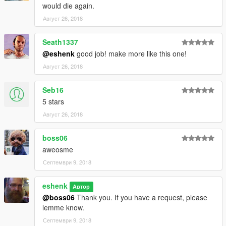
would die again.
Август 26, 2018
Seath1337
@eshenk
good job! make more like this one!
Август 26, 2018
Seb16
5 stars
Август 26, 2018
boss06
aweosme
Септември 9, 2018
eshenk
Автор
@boss06
Thank you. If you have a request, please
lemme know.
Септември 9, 2018