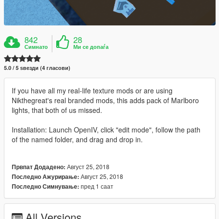
842
28
Симнато
Ми се допаѓа
5.0 / 5 ѕвезди (4 гласови)
If you have all my real-life texture mods or are using
Nikthegreat's real branded mods, this adds pack of Marlboro
lights, that both of us missed.
Installation: Launch OpenIV, click "edit mode", follow the path
of the named folder, and drag and drop in.
Август 25, 2018
Првпат Додадено:
Август 25, 2018
Последно Ажурирање:
пред 1 саат
Последно Симнување:
All Versions