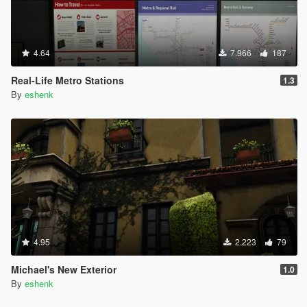
4.64
7.966
187
Real-Life Metro Stations
1.3
By
eshenk
4.95
2.223
79
Michael's New Exterior
1.0
By
eshenk