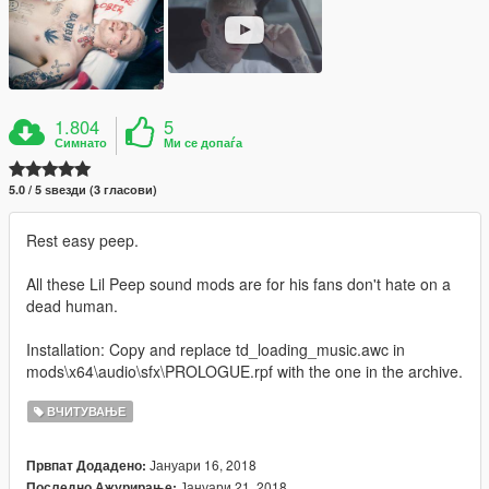
1.804
5
Симнато
Ми се допаѓа
5.0 / 5 ѕвезди (3 гласови)
Rest easy peep.
All these Lil Peep sound mods are for his fans don't hate on a
dead human.
Installation: Copy and replace td_loading_music.awc in
mods\x64\audio\sfx\PROLOGUE.rpf with the one in the archive.
ВЧИТУВАЊЕ
Јануари 16, 2018
Првпат Додадено:
Јануари 21, 2018
Последно Ажурирање: