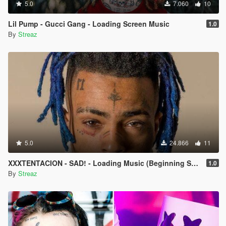
5.0
7.060
10
Lil Pump - Gucci Gang - Loading Screen Music
1.0
By
Streaz
5.0
24.866
11
XXXTENTACION - SAD! - Loading Music (Beginning Shortened)
1.0
By
Streaz