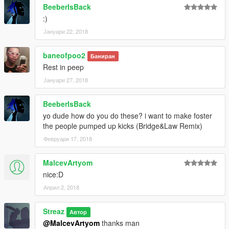
BeeberIsBack
:)
Јануари 22, 2018
baneofpoo2
Баниран
Rest in peep
Јануари 27, 2018
BeeberIsBack
yo dude how do you do these? i want to make foster
the people pumped up kicks (Bridge&Law Remix)
Февруари 17, 2018
MalcevArtyom
nice:D
Април 2, 2018
Streaz
Автор
@MalcevArtyom
thanks man