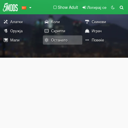
Show Adult
Логирај се
Алатки
Коли
Скинови
Оружја
Скрипти
Играч
Мапи
Останато
Повеќе