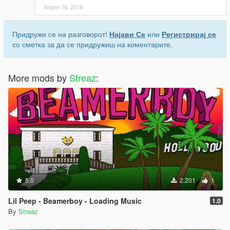
Април 16, 2018
Придружи се на разговорот!
Најави Се
или
Регистрирај се
со сметка за да се придружиш на коментарите.
More mods by
Streaz
:
5.0
2.201
1
Lil Peep - Beamerboy - Loading Music
1.0
By
Streaz