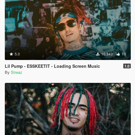
5.0
10.340
10
Lil Pump - ESSKEETIT - Loading Screen Music
1.0
By
Streaz