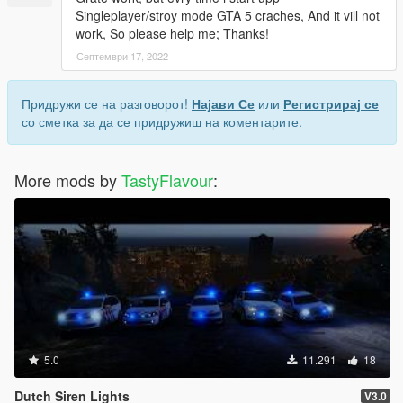
Singleplayer/stroy mode GTA 5 craches, And it vill not
work, So please help me; Thanks!
Септември 17, 2022
Придружи се на разговорот!
Најави Се
или
Регистрирај се
со сметка за да се придружиш на коментарите.
More mods by
TastyFlavour
:
5.0
11.291
18
Dutch Siren Lights
V3.0