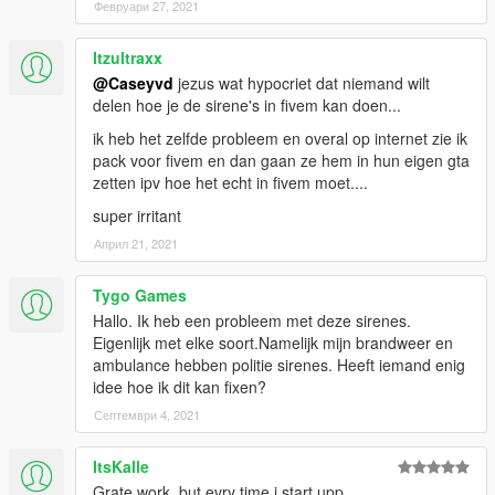
Февруари 27, 2021
Itzultraxx
@Caseyvd
jezus wat hypocriet dat niemand wilt
delen hoe je de sirene's in fivem kan doen...
ik heb het zelfde probleem en overal op internet zie ik
pack voor fivem en dan gaan ze hem in hun eigen gta
zetten ipv hoe het echt in fivem moet....
super irritant
Април 21, 2021
Tygo Games
Hallo. Ik heb een probleem met deze sirenes.
Eigenlijk met elke soort.Namelijk mijn brandweer en
ambulance hebben politie sirenes. Heeft iemand enig
idee hoe ik dit kan fixen?
Септември 4, 2021
ItsKalle
Grate work, but evry time i start upp