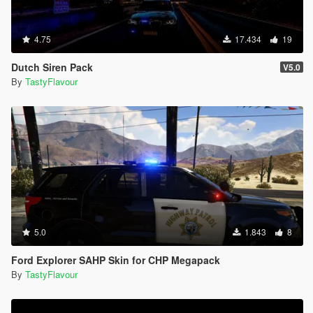
4.75
17.434
19
Dutch Siren Pack
V5.0
By
TastyFlavour
5.0
1.843
8
Ford Explorer SAHP Skin for CHP Megapack
By
TastyFlavour