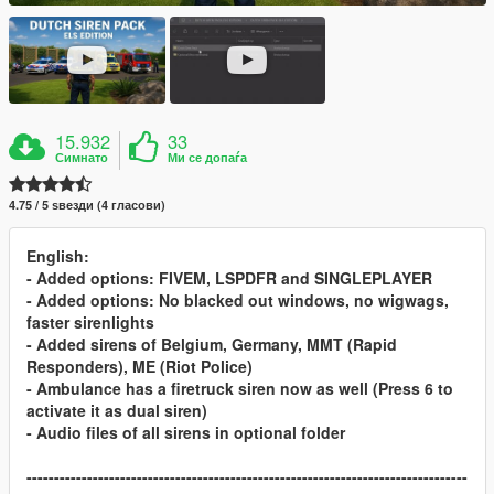
15.932
33
Симнато
Ми се допаѓа
4.75 / 5 ѕвезди (4 гласови)
English:
- Added options: FIVEM, LSPDFR and SINGLEPLAYER
- Added options: No blacked out windows, no wigwags,
faster sirenlights
- Added sirens of Belgium, Germany, MMT (Rapid
Responders), ME (Riot Police)
- Ambulance has a firetruck siren now as well (Press 6 to
activate it as dual siren)
- Audio files of all sirens in optional folder
--------------------------------------------------------------------------------