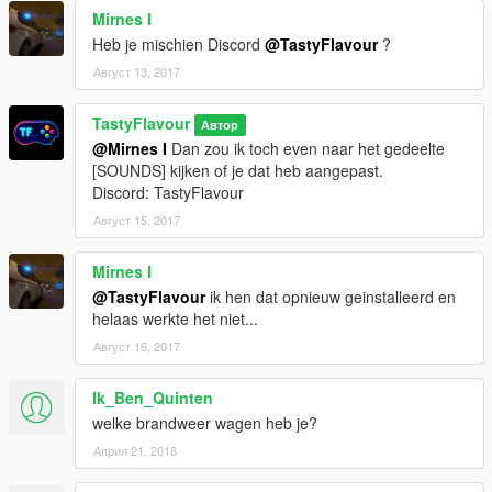
Mirnes I
Heb je mischien Discord
@TastyFlavour
?
Август 13, 2017
TastyFlavour
Автор
@Mirnes I
Dan zou ik toch even naar het gedeelte
[SOUNDS] kijken of je dat heb aangepast.
Discord: TastyFlavour
Август 15, 2017
Mirnes I
@TastyFlavour
ik hen dat opnieuw geinstalleerd en
helaas werkte het niet...
Август 16, 2017
Ik_Ben_Quinten
welke brandweer wagen heb je?
Април 21, 2018