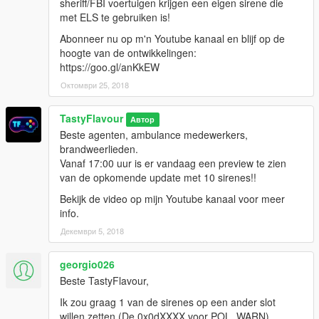
sheriff/FBI voertuigen krijgen een eigen sirene die
met ELS te gebruiken is!
Abonneer nu op m'n Youtube kanaal en blijf op de
hoogte van de ontwikkelingen:
https://goo.gl/anKkEW
Октомври 25, 2018
TastyFlavour
Автор
Beste agenten, ambulance medewerkers,
brandweerlieden.
Vanaf 17:00 uur is er vandaag een preview te zien
van de opkomende update met 10 sirenes!!
Bekijk de video op mijn Youtube kanaal voor meer
info.
Декември 5, 2018
georgio026
Beste TastyFlavour,
Ik zou graag 1 van de sirenes op een ander slot
willen zetten (De 0x0dXXXX voor POL_WARN).