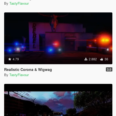
By
TastyFlavour
4.79
2.882
36
Realistic Corona & Wigwag
3.0
By
TastyFlavour