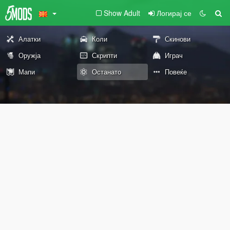
Show Adult
Логирај се
Алатки
Коли
Скинови
Оружја
Скрипти
Играч
Мапи
Останато
Повеќе