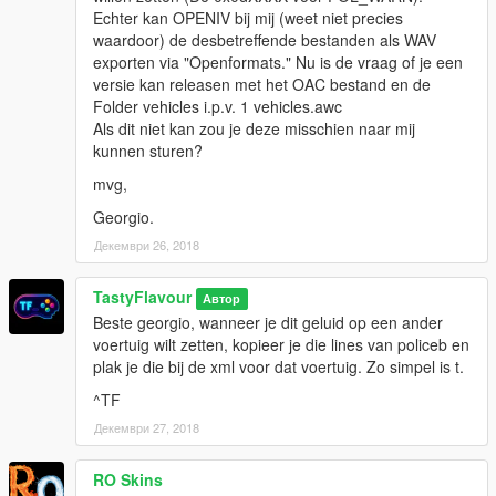
Echter kan OPENIV bij mij (weet niet precies
waardoor) de desbetreffende bestanden als WAV
exporten via "Openformats." Nu is de vraag of je een
versie kan releasen met het OAC bestand en de
Folder vehicles i.p.v. 1 vehicles.awc
Als dit niet kan zou je deze misschien naar mij
kunnen sturen?
mvg,
Georgio.
Декември 26, 2018
TastyFlavour
Автор
Beste georgio, wanneer je dit geluid op een ander
voertuig wilt zetten, kopieer je die lines van policeb en
plak je die bij de xml voor dat voertuig. Zo simpel is t.
^TF
Декември 27, 2018
RO Skins