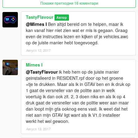
Покажи претходни 16 коментари
TastyFlavour
Автор
@Mirnes I
Ben altijd bereid om te helpen, maar ik
kan vanaf hier niet zien wat er mis is gegaan. Graag
even de instructies lezen en kijken of je vehicles.awc
op de juiste manier hebt toegevoegd.
Август 12, 2017
Mirnes I
@TastyFlavour
ik heb hem op de juiste manier
geinstalleerd in RESIDENT.rpf door op het groene
+tje te drukken. Maar als ik in GTAV ben en ik druk op
1 gaat de versneller van de politie aan in welk
voertuig ik dan ook zit. 2, 3 doen niks en als ik op 4
druk gaat de versneller van de politie weer aan maar
dan loopt mijn gta ooknog eens vast. Ik weet dat het
niet aan mijn GTAV ligt want als ik V1.0 installeer
werkt het wel gewoon.
Август 13, 2017