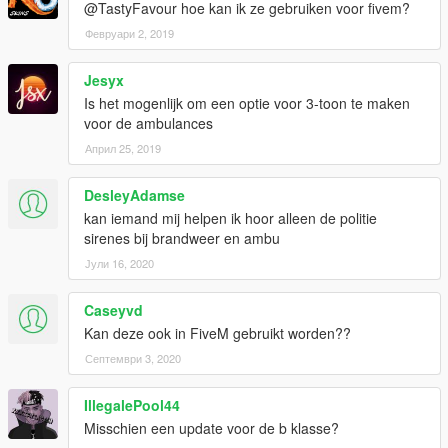
@TastyFavour hoe kan ik ze gebruiken voor fivem?
Февруари 2, 2019
Jesyx
Is het mogenlijk om een optie voor 3-toon te maken
voor de ambulances
Април 25, 2019
DesleyAdamse
kan iemand mij helpen ik hoor alleen de politie
sirenes bij brandweer en ambu
Јули 16, 2020
Caseyvd
Kan deze ook in FiveM gebruikt worden??
Септември 3, 2020
IllegalePool44
Misschien een update voor de b klasse?