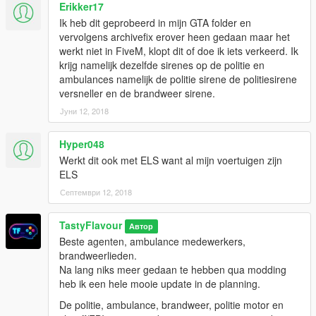
Erikker17
Ik heb dit geprobeerd in mijn GTA folder en
vervolgens archivefix erover heen gedaan maar het
werkt niet in FiveM, klopt dit of doe ik iets verkeerd. Ik
krijg namelijk dezelfde sirenes op de politie en
ambulances namelijk de politie sirene de politiesirene
versneller en de brandweer sirene.
Јуни 12, 2018
Hyper048
Werkt dit ook met ELS want al mijn voertuigen zijn
ELS
Септември 12, 2018
TastyFlavour
Автор
Beste agenten, ambulance medewerkers,
brandweerlieden.
Na lang niks meer gedaan te hebben qua modding
heb ik een hele mooie update in de planning.
De politie, ambulance, brandweer, politie motor en