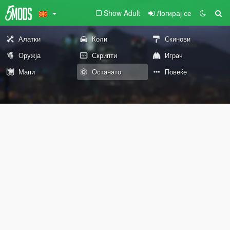
Show Adult
Логирај се
Алатки
Коли
Скинови
Оружја
Скрипти
Играч
Мапи
Останато
Повеќе