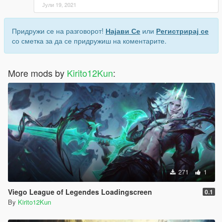
Јули 19, 2021
Придружи се на разговорот!
Најави Се
или
Регистрирај се
со сметка за да се придружиш на коментарите.
More mods by
Kirito12Kun
:
271
1
Viego League of Legendes Loadingscreen
0.1
By
Kirito12Kun