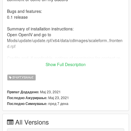
Bugs and features:
0.1 release
Summary of installation instructions:
Open OpenIV and go to
Mods/update/update.rpf/x64/data/cdimages/scaleform..fronten
d.rpf
Credits and, if applicable, notices of permission for content re-
use:
Show Full Description
Mod Pack by Kirito12Kun
ВЧИТУВАЊЕ
Мај 23, 2021
Првпат Додадено:
Мај 23, 2021
Последно Ажурирање:
пред 7 дена
Последно Симнување:
All Versions