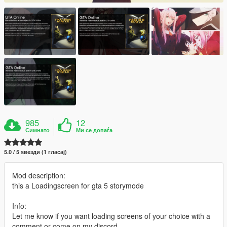
985
12
Симнато
Ми се допаѓа
5.0 / 5 ѕвезди (1 гласај)
Mod description:
this a Loadingscreen for gta 5 storymode
Info:
Let me know if you want loading screens of your choice with a
comment or come on my discord