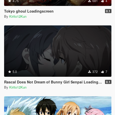
4.75
681
4
Tokyo ghoul Loadingscreen
0.1
By
Kirito12Kun
5.0
372
7
Rascal Does Not Dream of Bunny Girl Senpai Loadingscreen
0.1
By
Kirito12Kun