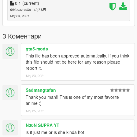
0.1
(current)
984 симнато
, 12,7 MB
Мај 23, 2021
3 Коментари
gta5-mods
This file has been approved automatically. If you think
this file should not be here for any reason please
report it.
Мај 23, 2021
Sadmangtafan
Thank you man!! This is one of my most favorite
anime :)
Мај 25, 2021
N30N SUPRA YT
is it just me or is she kinda hot