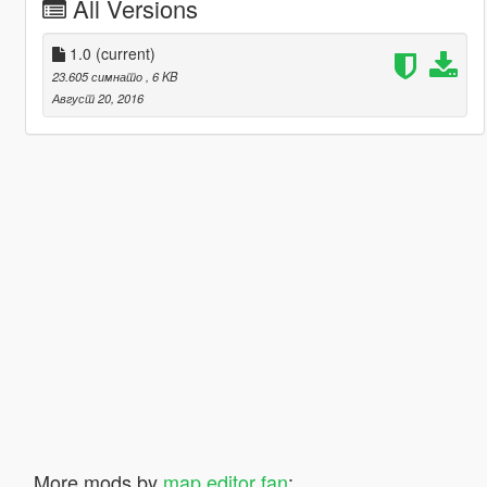
All Versions
1.0
(current)
23.605 симнато
, 6 KB
Август 20, 2016
More mods by
map editor fan
: