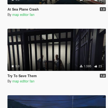
At Sea Plane Crash
1.0
By
map editor fan
5.0
1.595
23
Try To Save Them
1.0
By
map editor fan