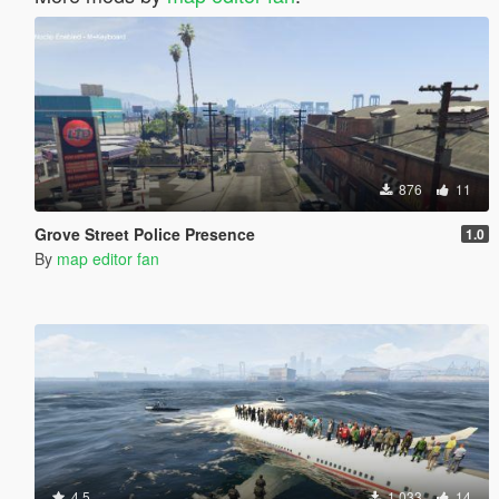
876
11
Grove Street Police Presence
1.0
By
map editor fan
4.5
1.033
14