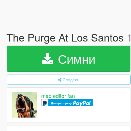
The Purge At Los Santos
Симни
Сподели
map editor fan
Донирај преку