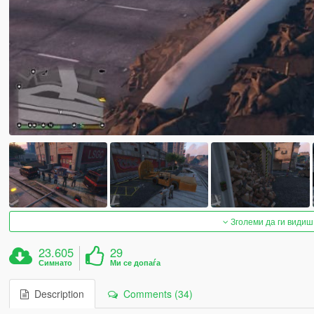
Зголеми да ги видиш
23.605
29
Симнато
Ми се допаѓа
Description
Comments (34)