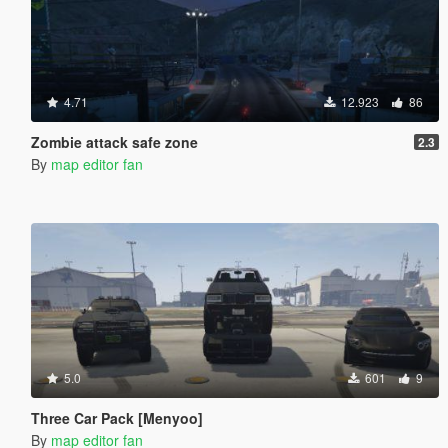
4.71
12.923
86
Zombie attack safe zone
2.3
By
map editor fan
5.0
601
9
Three Car Pack [Menyoo]
By
map editor fan