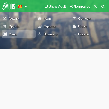
Show Adult
Логирај се
Алатки
Коли
Скинови
Оружја
Скрипти
Играч
Мапи
Останато
Повеќе