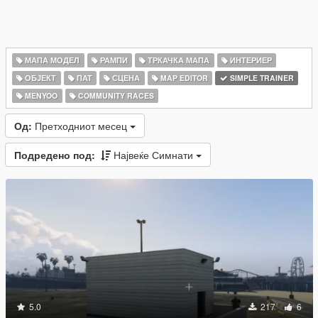
МАПА МОДЕЛ
РАМПИ
ТРКАЧКА МАПА
ИНТЕРИЕР
ОБЈЕКТ
ПАТ
СЦЕНА
MAP EDITOR
SIMPLE TRAINER
MENYOO
COMMUNITY RACES
Од:
Претходниот месец
Подредено под:
Највеќе Симнати
5.0
217
6