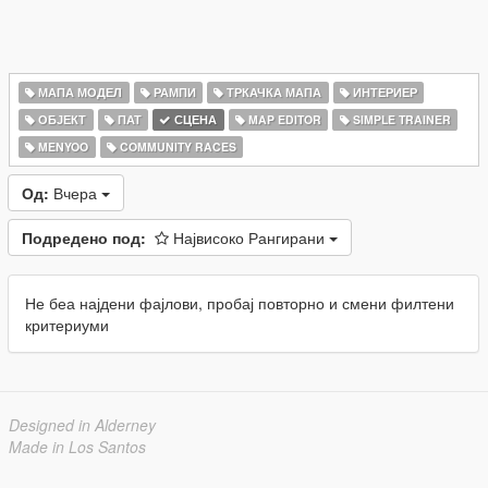
МАПА МОДЕЛ
РАМПИ
ТРКАЧКА МАПА
ИНТЕРИЕР
ОБЈЕКТ
ПАТ
СЦЕНА
MAP EDITOR
SIMPLE TRAINER
MENYOO
COMMUNITY RACES
Од:
Вчера
Подредено под:
Највисоко Рангирани
Не беа најдени фајлови, пробај повторно и смени филтени
критериуми
Designed in Alderney
Made in Los Santos