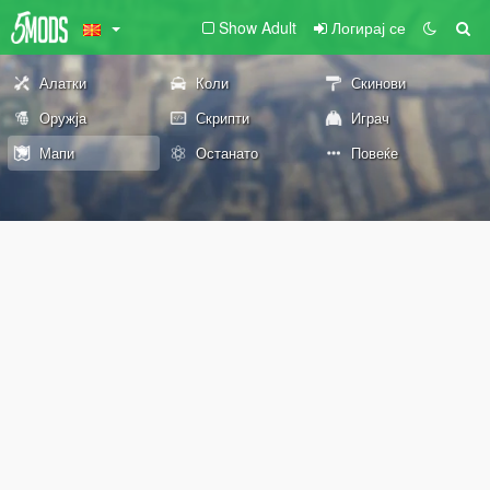
Show Adult
Логирај се
Алатки
Коли
Скинови
Оружја
Скрипти
Играч
Мапи
Останато
Повеќе