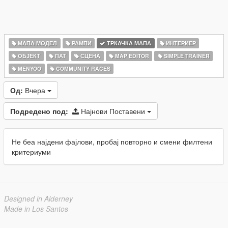
МАПА МОДЕЛ
РАМПИ
ТРКАЧКА МАПА
ИНТЕРИЕР
ОБЈЕКТ
ПАТ
СЦЕНА
MAP EDITOR
SIMPLE TRAINER
MENYOO
COMMUNITY RACES
Од:
Вчера
Подредено под:
Најнови Поставени
Не беа најдени фајлови, пробај повторно и смени филтени
критериуми
Designed in Alderney
Made in Los Santos