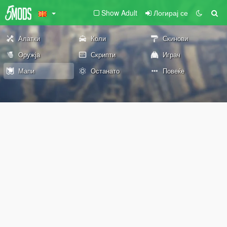
Show Adult
Логирај се
Алатки
Коли
Скинови
Оружја
Скрипти
Играч
Мапи
Останато
Повеќе