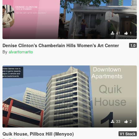
41
1
Denise Clinton's Chamberlain Hills Women's Art Center
1.0
By
alvaritomarito
33
2
Quik House, Pillbox Hill (Menyoo)
V1 Stock