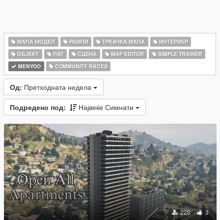
МАПА МОДЕЛ
РАМПИ
ТРКАЧКА МАПА
ИНТЕРИЕР
ОБЈЕКТ
ПАТ
СЦЕНА
MAP EDITOR
SIMPLE TRAINER
MENYOO
COMMUNITY RACES
Од:
Претходната недела
Подредено под:
Највеќе Симнати
220
3