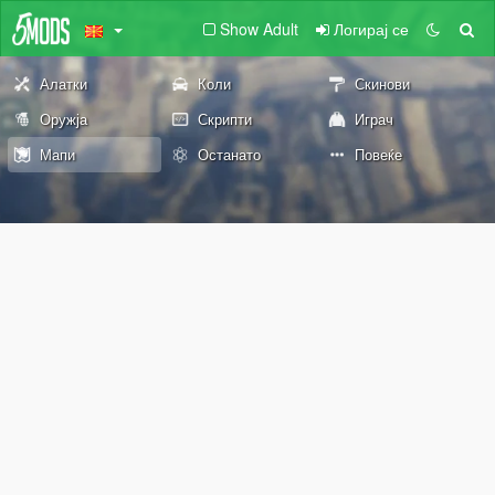
Show Adult
Логирај се
Алатки
Коли
Скинови
Оружја
Скрипти
Играч
Мапи
Останато
Повеќе