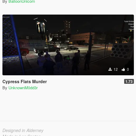
By
BalloonUnicorn
12
0
Cypress Flats Murder
1.73
By
UnknownM0dd3r
Designed in Alderney