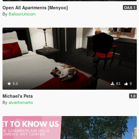
Open All Apartments [Menyoo]
OAA 1
By
BalloonUnicorn
5.0
83
9
Michael's Pets
1.0
By
alvaritomarito