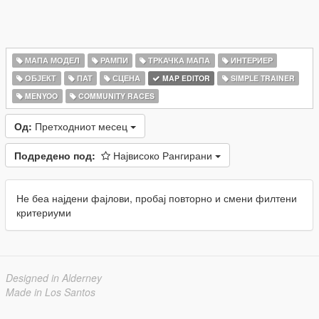
МАПА МОДЕЛ
РАМПИ
ТРКАЧКА МАПА
ИНТЕРИЕР
ОБЈЕКТ
ПАТ
СЦЕНА
MAP EDITOR
SIMPLE TRAINER
MENYOO
COMMUNITY RACES
Од:
Претходниот месец
Подредено под:
Највисоко Рангирани
Не беа најдени фајлови, пробај повторно и смени филтени
критериуми
Designed in Alderney
Made in Los Santos