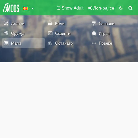
Show Adult
Логирај се
Алатки
Коли
Скинови
Оружја
Скрипти
Играч
Мапи
Останато
Повеќе