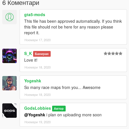
6 Коментари
gta5-mods
This file has been approved automatically. If you think
this file should not be here for any reason please
report it.
Ноември 17, 2020
S_K
Баниран
Love it!
Ноември 18, 2020
Yogeshk
So many race maps from you... Awesome
Ноември 18, 2020
GodsLobbies
Автор
@Yogeshk
i plan on uploading more soon
Ноември 19, 2020