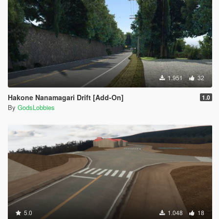
1.951
32
Hakone Nanamagari Drift [Add-On]
1.0
By
GodsLobbies
5.0
1.048
18