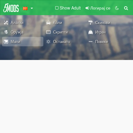
Show Adult
Логирај се
Алатки
Коли
Скинови
Оружја
Скрипти
Играч
Мапи
Останато
Повеќе