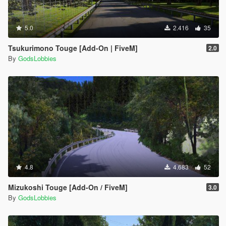
5.0
2.416
35
Tsukurimono Touge [Add-On | FiveM]
2.0
By
GodsLobbies
4.8
4.683
52
Mizukoshi Touge [Add-On / FiveM]
3.0
By
GodsLobbies