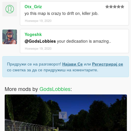
Otx_Griz
yo this map is crazy to drift on, killer job.
Ноември 19, 2020
Yogeshk
@GodsLobbies
your dedicaation is amazing..
Ноември 19, 2020
Придружи се на разговорот!
Најави Се
или
Регистрирај се
со сметка за да се придружиш на коментарите.
More mods by
GodsLobbies
: