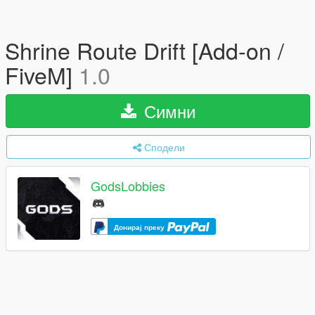
Shrine Route Drift [Add-on /
FiveM]
1.0
Симни
Сподели
GodsLobbies
Донирај преку