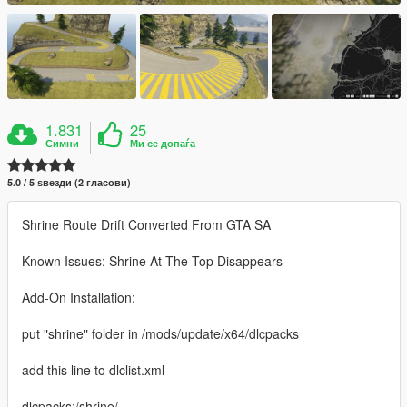
1.831
25
Симни
Ми се допаѓа
5.0 / 5 ѕвезди (2 гласови)
Shrine Route Drift Converted From GTA SA
Known Issues: Shrine At The Top Disappears
Add-On Installation:
put "shrine" folder in /mods/update/x64/dlcpacks
add this line to dlclist.xml
dlcpacks:/shrine/