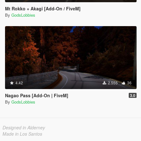
Mt Rokko + Akagi [Add-On / FiveM]
By
GodsLobbies
4.42
2.555
36
Nagao Pass [Add-On | FiveM]
3.0
By
GodsLobbies
Designed in Alderney
Made in Los Santos