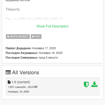
Teleports:
Top - x=-2864.16 y=3961.89 z=250.73
Show Full Description
Bottom - x=-2880.42 y=3589.67 z=9.05
МАПА МОДЕЛ
ПАТ
Ноември 17, 2020
Првпат Додадено:
Ноември 18, 2020
Последно Ажурирање:
пред 5 минути
Последно Симнување:
All Versions
1.0
(current)
1.831 симнато
, 20,6 MB
Ноември 18, 2020