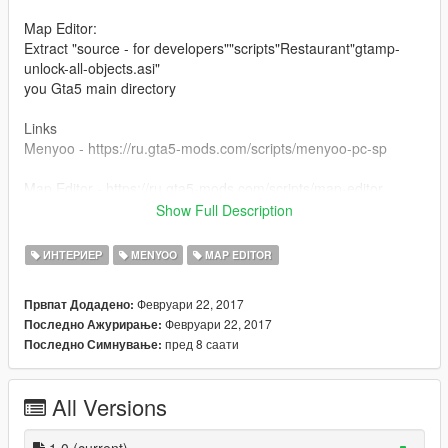
Map Editor:
Extract "source - for developers""scripts"Restaurant"gtamp-
unlock-all-objects.asi"
you Gta5 main directory
Links
Menyoo - https://ru.gta5-mods.com/scripts/menyoo-pc-sp
Map Editor - https://ru.gta5-mods.com/scripts/map-editor
Show Full Description
Vk - vk.com/mrvill1
ИНТЕРИЕР
MENYOO
MAP EDITOR
Sorry for my English =)
Февруари 22, 2017
Првпат Додадено:
Февруари 22, 2017
Последно Ажурирање:
пред 8 саати
Последно Симнување:
All Versions
1.0
(current)