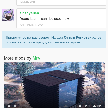
Мај 21, 2018
ShaoyeBen
Years later. It can't be used now.
Септември 1, 2024
Придружи се на разговорот!
Најави Се
или
Регистрирај се
со сметка за да се придружиш на коментарите.
More mods by
MrVill
:
5.0
2.201
32