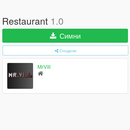
Restaurant
1.0
Симни
Сподели
MrVill