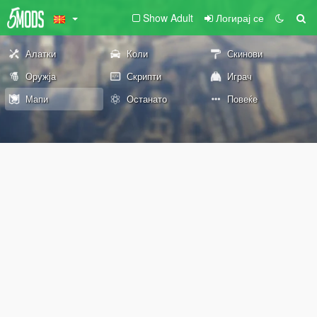
Show Adult
Логирај се
Алатки
Коли
Скинови
Оружја
Скрипти
Играч
Мапи
Останато
Повеќе