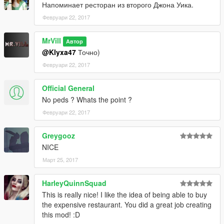
Напоминает ресторан из второго Джона Уика.
Февруари 22, 2017
MrVill
Автор
@Klyxa47
Точно)
Февруари 22, 2017
Official General
No peds ? Whats the point ?
Февруари 22, 2017
Greygooz
NICE
Март 25, 2017
HarleyQuinnSquad
This is really nice! I like the idea of being able to buy
the expensive restaurant. You did a great job creating
this mod! :D