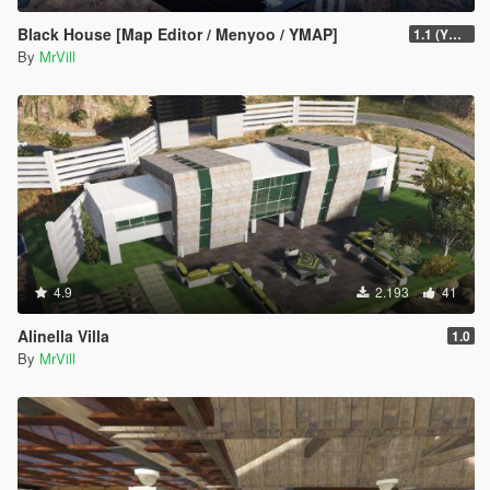
Black House [Map Editor / Menyoo / YMAP]
1.1 (YMap)
By
MrVill
4.9
2.193
41
Alinella Villa
1.0
By
MrVill