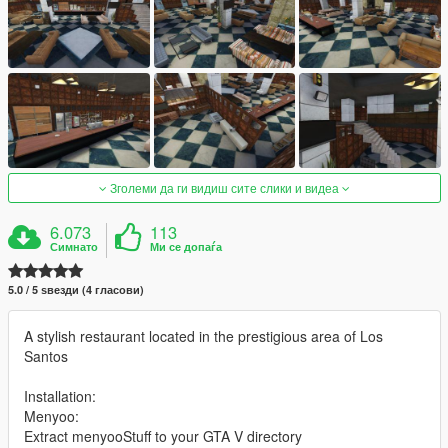
Зголеми да ги видиш сите слики и видеа
6.073
113
Симнато
Ми се допаѓа
5.0 / 5 ѕвезди (4 гласови)
A stylish restaurant located in the prestigious area of Los
Santos
Installation:
Menyoo:
Extract menyooStuff to your GTA V directory