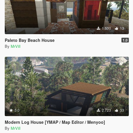
1.530
13
Paleto Bay Beach House
1.0
By
MrVill
5.0
2.723
33
Modern Log House [YMAP / Map Editor / Menyoo]
By
MrVill