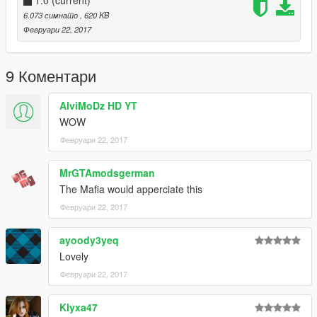
6.073 симнато
, 620 KB
Февруари 22, 2017
9 Коментари
AlviMoDz HD YT
WOW
Февруари 22, 2017
MrGTAmodsgerman
The Mafia would apperciate this
Февруари 22, 2017
ayoody3yeq
Lovely
Февруари 22, 2017
Klyxa47