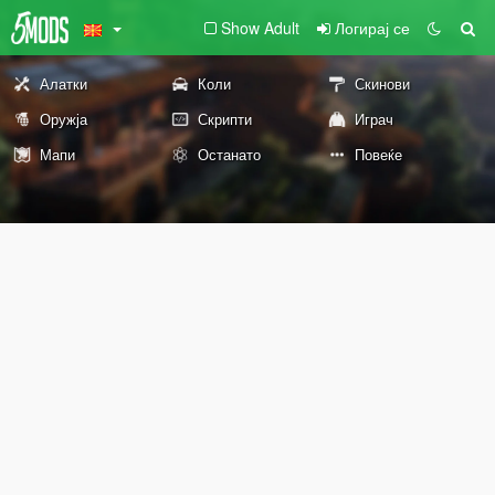
Show Adult
Логирај се
Алатки
Коли
Скинови
Оружја
Скрипти
Играч
Мапи
Останато
Повеќе