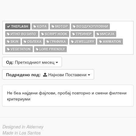
THEFLASH
КОЛА
МОТОР
ВОЗДУХОПЛОВНИ
ИТНО ВОЗИЛО
SCRIPT HOOK
ТРЕИНЕР
МИСИЈА
SKIN
ОБЛЕКА
ГРАФИКА
JEWELLERY
ANIMATION
VEGETATION
LORE FRIENDLY
Од:
Претходниот месец
Подредено под:
Најнови Поставени
Не беа најдени фајлови, пробај повторно и смени филтени
критериуми
Designed in Alderney
Made in Los Santos