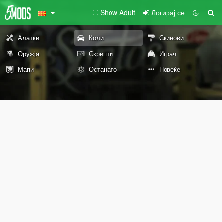
Show Adult
Логирај се
Алатки
Коли
Скинови
Оружја
Скрипти
Играч
Мапи
Останато
Повеќе