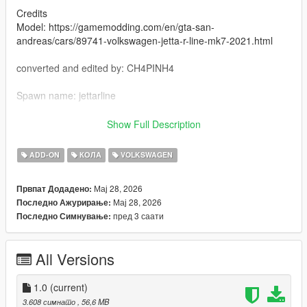
Credits
Model: https://gamemodding.com/en/gta-san-
andreas/cars/89741-volkswagen-jetta-r-line-mk7-2021.html
converted and edited by: CH4PINH4
Spawn name: jettarline
Characteristics:
Show Full Description
- Paint 2 : internal LEDs
- functional sunroof by pressing the H key
ADD-ON
КОЛА
VOLKSWAGEN
- To complete the car – chassis
- Functional speedometer
Мај 28, 2026
Првпат Додадено:
- HQ texture
Мај 28, 2026
Последно Ажурирање:
- Good mirror reflections
пред 3 саати
Последно Симнување:
- collision deformation
- functional glasses
All Versions
- To ride a car fivem
Copy jettarline in your resource folder
1.0
(current)
3.608 симнато
, 56,6 MB