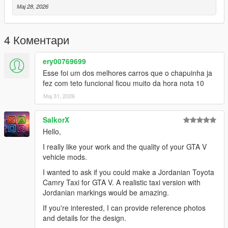
Add jettarline in serve.CFG
Мај 28, 2026
- To ride a car offline
4 Коментари
Installation instructions:
Copy “jettarline” in addon folder to “GTAV – mods – update –
ery00769699
x64 – dlcpacks
Esse foi um dos melhores carros que o chapuinha ja
update > update.rpf > common > date > dlclist
fez com teto funcional ficou muito da hora nota 10
put this: dlcpacks: - jettarline-
Мај 31, 2026
SalkorX
Hello,
I really like your work and the quality of your GTA V
vehicle mods.
I wanted to ask if you could make a Jordanian Toyota
Camry Taxi for GTA V. A realistic taxi version with
Jordanian markings would be amazing.
If you're interested, I can provide reference photos
and details for the design.