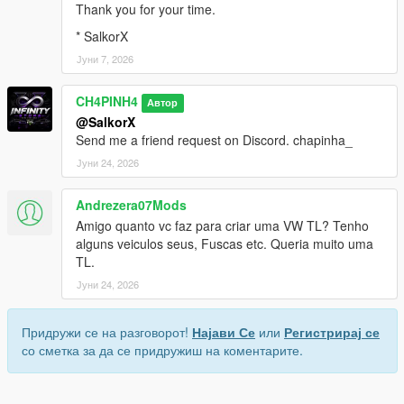
Thank you for your time.
* SalkorX
Јуни 7, 2026
CH4PINH4
Автор
@SalkorX
Send me a friend request on Discord. chapinha_
Јуни 24, 2026
Andrezera07Mods
Amigo quanto vc faz para criar uma VW TL? Tenho
alguns veiculos seus, Fuscas etc. Queria muito uma
TL.
Јуни 24, 2026
Придружи се на разговорот!
Најави Се
или
Регистрирај се
со сметка за да се придружиш на коментарите.