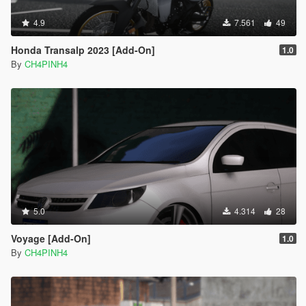
4.9
7.561
49
Honda Transalp 2023 [Add-On]
1.0
By
CH4PINH4
5.0
4.314
28
Voyage [Add-On]
1.0
By
CH4PINH4