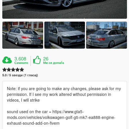
3.608
26
Симнато
Ми се допаѓа
5.0 / 5 ѕвезди (1 гласај)
Note: if you are going to make any changes, please ask for my
permission. If I see my work altered without permission in
videos, I will strike
sound used on the car = https://www.gta5-
mods.com/vehicles/volkswagen-golf-gti-mk7-ea888-engine-
exhaust-sound-add-on-fivem