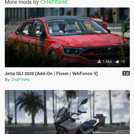
More mods by
CH4PINH4
:
1.884
15
Jetta GLI 2020 [Add-On | Fivem | VehFuncs V]
1.0
By
CH4PINH4