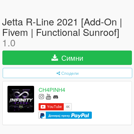
Jetta R-Line 2021 [Add-On |
Fivem | Functional Sunroof]
1.0
Симни
Сподели
CH4PINH4
Донирај преку