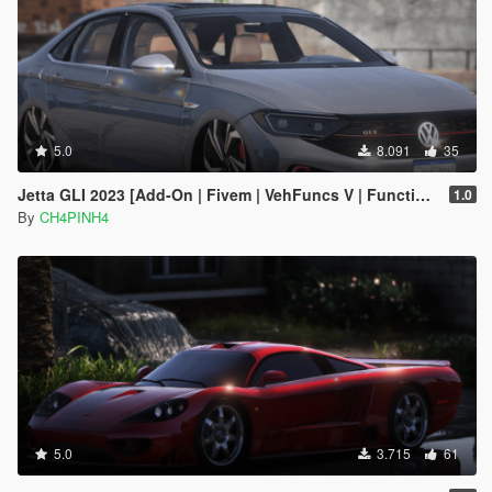
5.0
8.091
35
Jetta GLI 2023 [Add-On | Fivem | VehFuncs V | Functional Sunroof ]
1.0
By
CH4PINH4
5.0
3.715
61