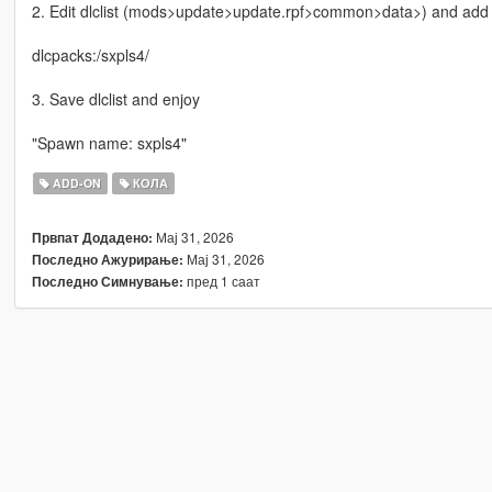
2. Edit dlclist (mods>update>update.rpf>common>data>) and add th
dlcpacks:/sxpls4/
3. Save dlclist and enjoy
"Spawn name: sxpls4"
ADD-ON
КОЛА
Мај 31, 2026
Првпат Додадено:
Мај 31, 2026
Последно Ажурирање:
пред 1 саат
Последно Симнување: