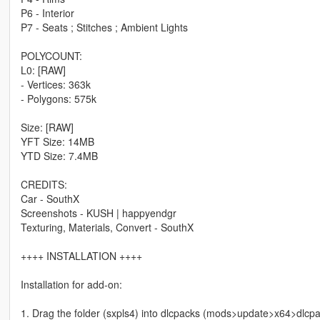
P6 - Interior
P7 - Seats ; Stitches ; Ambient Lights
POLYCOUNT:
L0: [RAW]
- Vertices: 363k
- Polygons: 575k
Size: [RAW]
YFT Size: 14MB
YTD Size: 7.4MB
CREDITS:
Car - SouthX
Screenshots - KUSH | happyendgr
Texturing, Materials, Convert - SouthX
++++ INSTALLATION ++++
Installation for add-on:
1. Drag the folder (sxpls4) into dlcpacks (mods>update>x64>dlcp