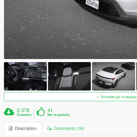
Зголеми да ги видиш
2.378
41
Симнато
Ми се допаѓа
Description
Comments (16)