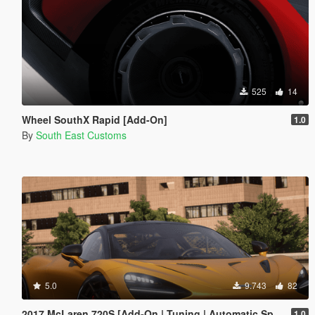
525
14
Wheel SouthX Rapid [Add-On]
1.0
By
South East Customs
5.0
9.743
82
2017 McLaren 720S [Add-On | Tuning | Automatic Spoiler]
1.0