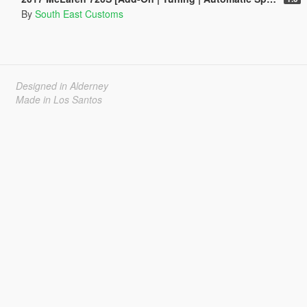
By
South East Customs
Designed in Alderney
Made in Los Santos