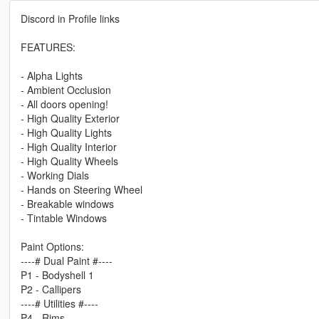
Discord in Profile links
FEATURES:
- Alpha Lights
- Ambient Occlusion
- All doors opening!
- High Quality Exterior
- High Quality Lights
- High Quality Interior
- High Quality Wheels
- Working Dials
- Hands on Steering Wheel
- Breakable windows
- Tintable Windows
Paint Options:
----# Dual Paint #----
P1 - Bodyshell 1
P2 - Callipers
----# Utilities #----
P4 - Rims