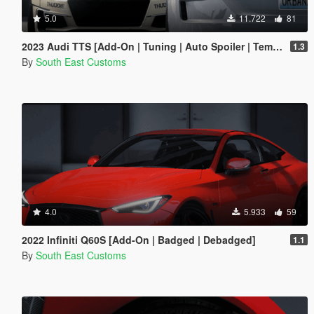
5.0
11.722
81
2023 Audi TTS [Add-On | Tuning | Auto Spoiler | Template | Livery]
1.3
By
South East Customs
4.0
5.933
59
2022 Infiniti Q60S [Add-On | Badged | Debadged]
1.1
By
South East Customs