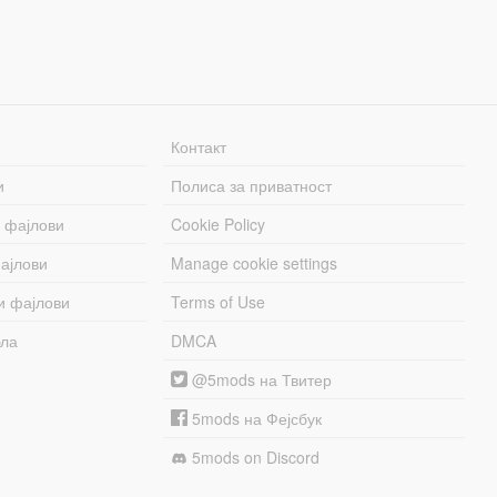
Контакт
и
Полиса за приватност
 фајлови
Cookie Policy
ајлови
Manage cookie settings
и фајлови
Terms of Use
бла
DMCA
@5mods на Твитер
5mods на Фејсбук
5mods on Discord