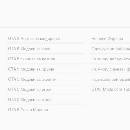
GTA 5 Алатки за модирање
Најнови Фајлови
GTA 5 Модови за коли
Одликувани фајлов
GTA 5 скинови за возила
Најмногу допаднати
GTA 5 Модови за оружја
Најмногу симнати ф
GTA 5 Модови за скрипти
Највисоко рангиран
GTA 5 Модови за играч
GTA5-Mods.com Та
GTA 5 Модови за мапи
GTA 5 Разно Модови