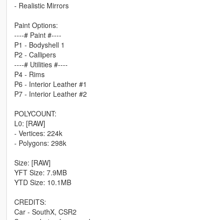
- Realistic Mirrors
Paint Options:
----# Paint #----
P1 - Bodyshell 1
P2 - Callipers
----# Utilities #----
P4 - Rims
P6 - Interior Leather #1
P7 - Interior Leather #2
POLYCOUNT:
L0: [RAW]
- Vertices: 224k
- Polygons: 298k
Size: [RAW]
YFT Size: 7.9MB
YTD Size: 10.1MB
CREDITS:
Car - SouthX, CSR2