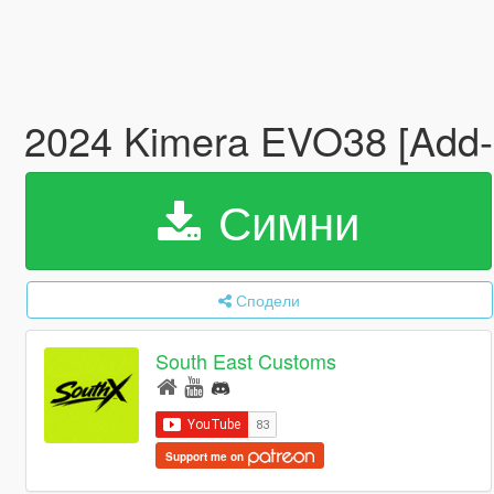
2024 Kimera EVO38 [Add
Симни
Сподели
South East Customs
Support me on