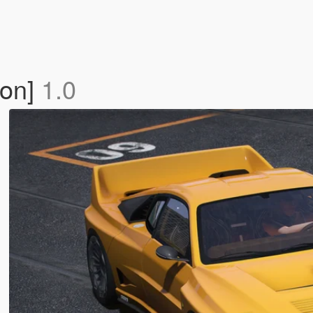
-on]
1.0