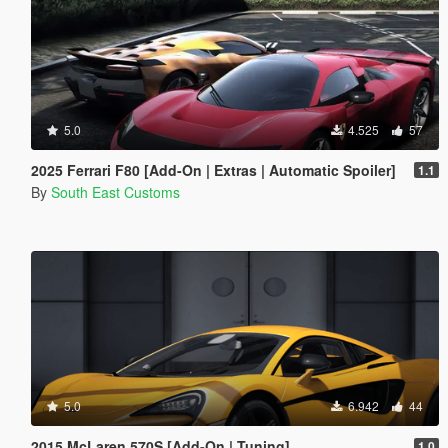
5.0
4.525
57
2025 Ferrari F80 [Add-On | Extras | Automatic Spoiler]
1.1
By
South East Customs
5.0
6.942
44
2015 McLaren 570S [Add-On | Tuning]
1.0