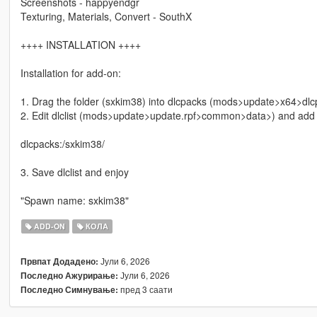
Screenshots - happyendgr
Texturing, Materials, Convert - SouthX
++++ INSTALLATION ++++
Installation for add-on:
1. Drag the folder (sxkim38) into dlcpacks (mods>update>x64>dlc
2. Edit dlclist (mods>update>update.rpf>common>data>) and add th
dlcpacks:/sxkim38/
3. Save dlclist and enjoy
"Spawn name: sxkim38"
ADD-ON
КОЛА
Јули 6, 2026
Првпат Додадено:
Јули 6, 2026
Последно Ажурирање:
пред 3 саати
Последно Симнување: