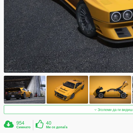
Зголеми да ги видиш
954
40
Симнато
Ми се допаѓа