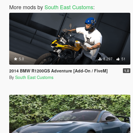
More mods by
South East Customs
:
5.0
8.297
51
2014 BMW R1200GS Adventure [Add-On / FiveM]
1.0
By
South East Customs