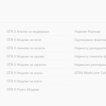
GTA 5 Алатки за модирање
Најнови Фајлови
GTA 5 Модови за коли
Одликувани фајлов
GTA 5 скинови за возила
Најмногу допаднати
GTA 5 Модови за оружја
Најмногу симнати ф
GTA 5 Модови за скрипти
Највисоко рангиран
GTA 5 Модови за играч
GTA5-Mods.com Та
GTA 5 Модови за мапи
GTA 5 Разно Модови