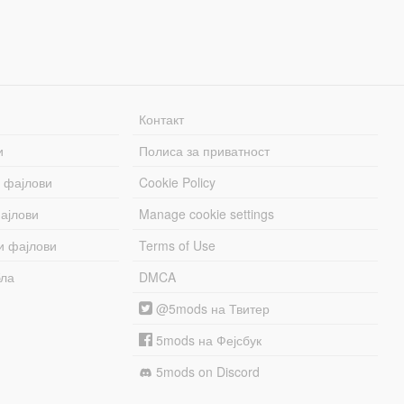
Контакт
и
Полиса за приватност
 фајлови
Cookie Policy
ајлови
Manage cookie settings
и фајлови
Terms of Use
бла
DMCA
@5mods на Твитер
5mods на Фејсбук
5mods on Discord