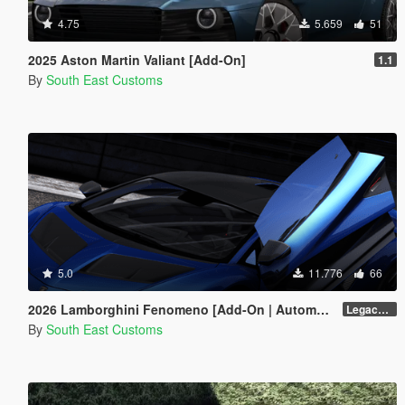
4.75
5.659
51
2025 Aston Martin Valiant [Add-On]
1.1
By
South East Customs
5.0
11.776
66
2026 Lamborghini Fenomeno [Add-On | Automatic Spoiler]
Legacy v1.0.5
By
South East Customs