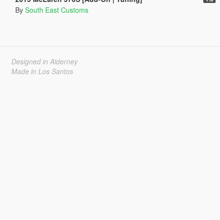
By
South East Customs
Designed in Alderney
Made in Los Santos