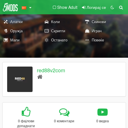
Show Adult
Логирај се
Алатки
Коли
Скинови
Оружја
Скрипти
Играч
Мапи
Останато
Повеќе
red88v2com
0 фајлови
0 коментари
0 видеа
допаднати