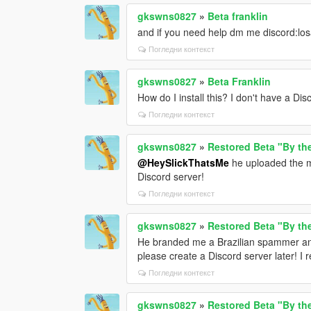
gkswns0827
»
Beta franklin
and if you need help dm me discord:lo
Погледни контекст
gkswns0827
»
Beta Franklin
How do I install this? I don't have a Dis
Погледни контекст
gkswns0827
»
Restored Beta "By th
@HeySlickThatsMe
he uploaded the mo
Discord server!
Погледни контекст
gkswns0827
»
Restored Beta "By th
He branded me a Brazilian spammer and
please create a Discord server later! I r
Погледни контекст
gkswns0827
»
Restored Beta "By th