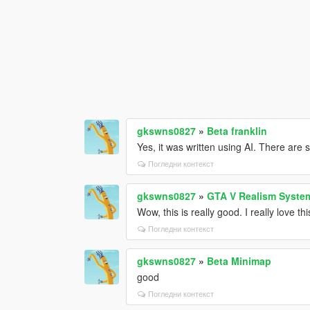
gkswns0827
»
Beta franklin
Yes, it was written using AI. There are 
Погледни контекст
gkswns0827
»
GTA V Realism Syste
Wow, this is really good. I really love th
Погледни контекст
gkswns0827
»
Beta Minimap
good
Погледни контекст