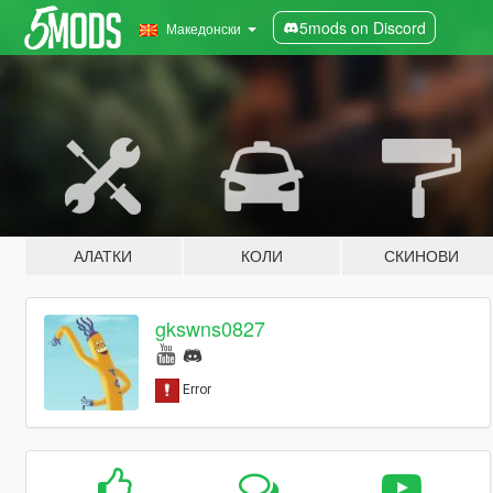
5mods on Discord
Македонски
АЛАТКИ
КОЛИ
СКИНОВИ
gkswns0827