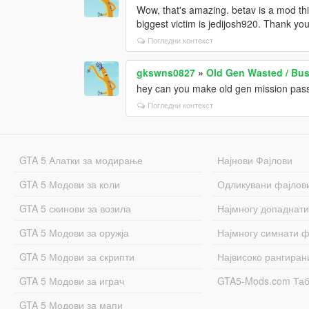
Wow, that's amazing. betav is a mod thi
biggest victim is jedijosh920. Thank y
Погледни контекст
gkswns0827
»
Old Gen Wasted / Bust
hey can you make old gen mission pa
Погледни контекст
GTA 5 Алатки за модирање
Најнови Фајлови
GTA 5 Модови за коли
Одликувани фајлов
GTA 5 скинови за возила
Најмногу допаднати
GTA 5 Модови за оружја
Најмногу симнати ф
GTA 5 Модови за скрипти
Највисоко рангиран
GTA 5 Модови за играч
GTA5-Mods.com Та
GTA 5 Модови за мапи