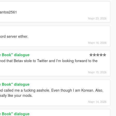
santos2561
Март 23, 2026
cord server either.
Март 16, 2026
e Book" dialogue
d that Betav stole to Twitter and I'm looking forward to the
Март 15, 2026
e Book" dialogue
 called me a fucking asshole. Even though I am Korean. Also,
eally like your mods.
Март 14, 2026
e Book" dialogue