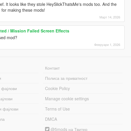
ef. It looks like they stole HeySlickThatsMe's mods too. And the
ou for making these mods!
Март 14, 2026
ed / Mission Failed Screen Effects
ssed mod?
Февруари 1, 2026
Контакт
и
Полиса за приватност
 фајлови
Cookie Policy
ајлови
Manage cookie settings
и фајлови
Terms of Use
бла
DMCA
@5mods на Твитер