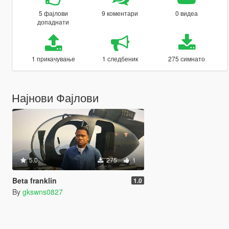
5 фајлови
9 коментари
0 видеа
допаднати
1 прикачување
1 следбеник
275 симнато
Најнови Фајлови
5.0
275
1
Beta franklin
1.0
By
gkswns0827