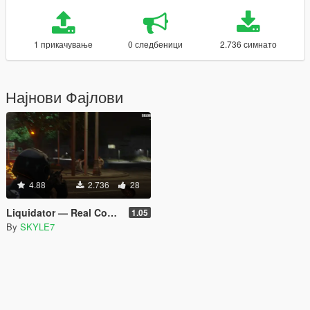
1 прикачување
0 следбеници
2.736 симнато
Најнови Фајлови
4.88
2.736
28
Liquidator — Real Contract Killer [EN, RU, IT, FR, KO] (Legacy)
1.05
By
SKYLE7