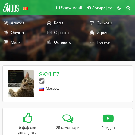
Show Adult
Логирај се
Алатки
Коли
Скинови
Оружја
Скрипти
Играч
Мапи
Останато
Повеќе
SKYLE7
Moscow
0 фајлови
25 коментари
0 видеа
допаднати