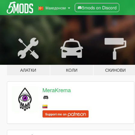
5mods on Discord
Македонски
АЛАТКИ
КОЛИ
СКИНОВИ
MeraKrema
Support me on