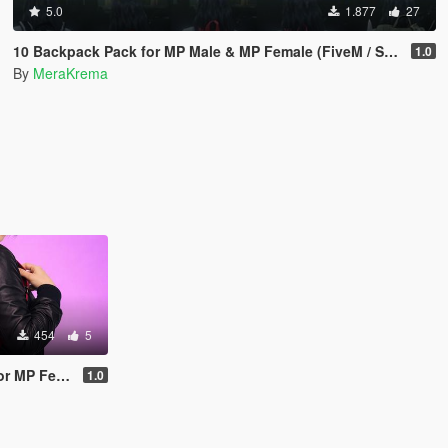
5.0
1.877
27
10 Backpack Pack for MP Male & MP Female (FiveM / Singleplayer)
1.0
By
MeraKrema
454
5
MP Female
1.0