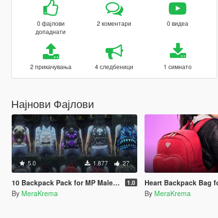
0 фајлови
2 коментари
0 видеа
допаднати
2 прикачувања
4 следбеници
1 симнато
Најнови Фајлови
5.0
1.877
27
10 Backpack Pack for MP Male & MP Female (FiveM / Singleplayer)
Heart Backpack Bag for 
1.0
By
MeraKrema
By
MeraKrema