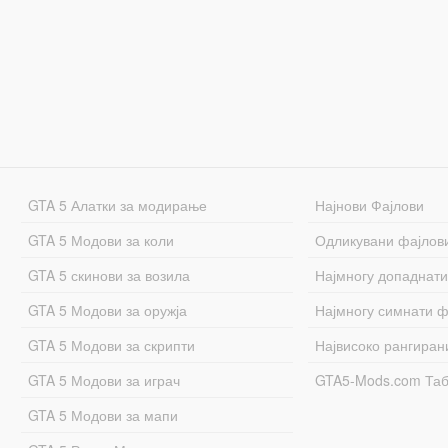
GTA 5 Алатки за модирање
Најнови Фајлови
GTA 5 Модови за коли
Одликувани фајлов
GTA 5 скинови за возила
Најмногу допаднати
GTA 5 Модови за оружја
Најмногу симнати ф
GTA 5 Модови за скрипти
Највисоко рангиран
GTA 5 Модови за играч
GTA5-Mods.com Та
GTA 5 Модови за мапи