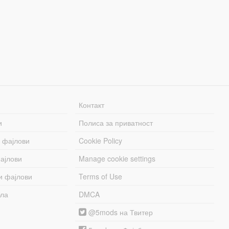
Контакт
и
Полиса за приватност
 фајлови
Cookie Policy
ајлови
Manage cookie settings
и фајлови
Terms of Use
бла
DMCA
@5mods на Твитер