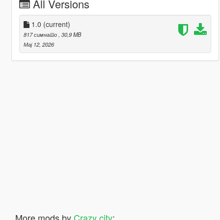
All Versions
1.0
(current)
817 симнато
, 30,9 MB
Мај 12, 2026
More mods by
Crazy city
: