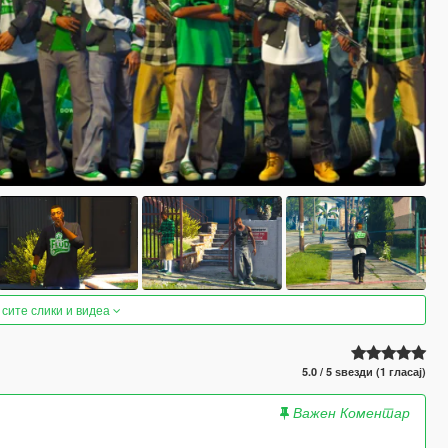
 сите слики и видеа
5.0 / 5 ѕвезди (1 гласај)
Важен Коментар