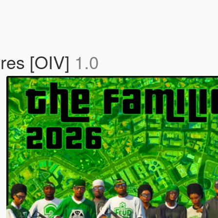
res [OIV]
1.0