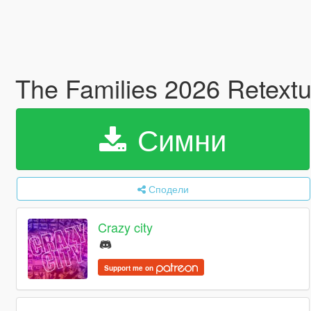
The Families 2026 Retextu
Симни
Сподели
Crazy city
Support me on