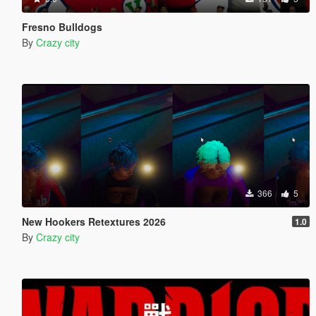
Fresno Bulldogs
By
Crazy city
366
5
New Hookers Retextures 2026
1.0
By
Crazy city