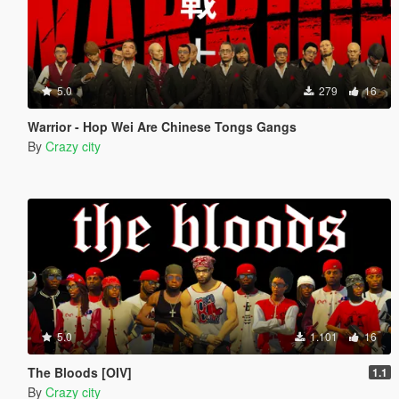
5.0
279
16
Warrior - Hop Wei Are Chinese Tongs Gangs
By
Crazy city
5.0
1.101
16
The Bloods [OIV]
1.1
By
Crazy city