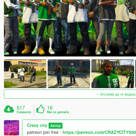
Зголеми да ги видиш
817
18
Симнато
Ми се допаѓа
Crazy city
Автор
patreon join free -
https://patreon.com/CRAZYCITY500