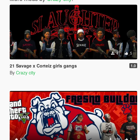
47
5
21 Savage x Corteiz girls gangs
1.0
By
Crazy city
5.0
151
5