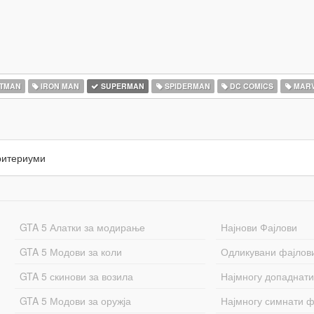
TMAN
IRON MAN
SUPERMAN
SPIDERMAN
DC COMICS
MARV
ритериуми
GTA 5 Алатки за модирање
Најнови Фајлови
GTA 5 Модови за коли
Одликувани фајлов
GTA 5 скинови за возила
Најмногу допаднати
GTA 5 Модови за оружја
Најмногу симнати ф