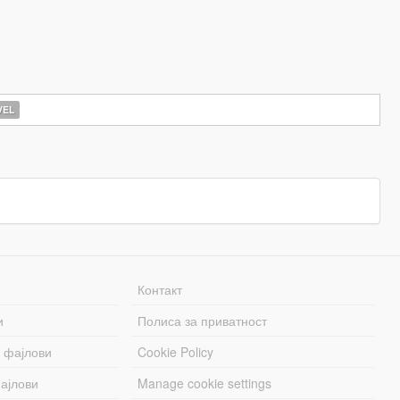
EL
Контакт
и
Полиса за приватност
 фајлови
Cookie Policy
ајлови
Manage cookie settings