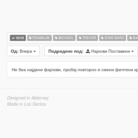
SKIN
FRANKLIN
MICHAEL
TREVOR
STAR WARS
BA
Од:
Вчера
Подредено под:
Најнови Поставени
Не беа најдени фајлови, пробај повторно и смени филтени к
Designed in Alderney
Made in Los Santos