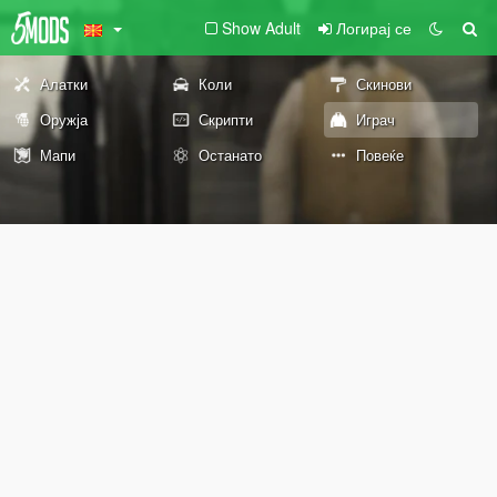
Show Adult
Логирај се
Алатки
Коли
Скинови
Оружја
Скрипти
Играч
Мапи
Останато
Повеќе