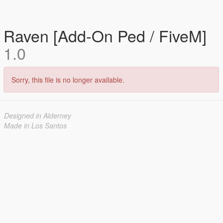
Raven [Add-On Ped / FiveM]
1.0
Sorry, this file is no longer available.
Designed in Alderney
Made in Los Santos