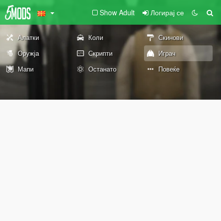
Show Adult
Логирај се
Алатки
Коли
Скинови
Оружја
Скрипти
Играч
Мапи
Останато
Повеќе