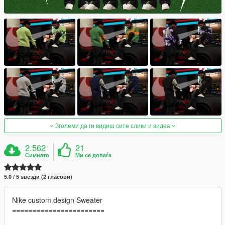
Зголеми да ги видиш сите слики и видеа
2.562
21
Симнато
Ми се допаѓа
5.0 / 5 ѕвезди (2 гласови)
Nike custom design Sweater
=======================