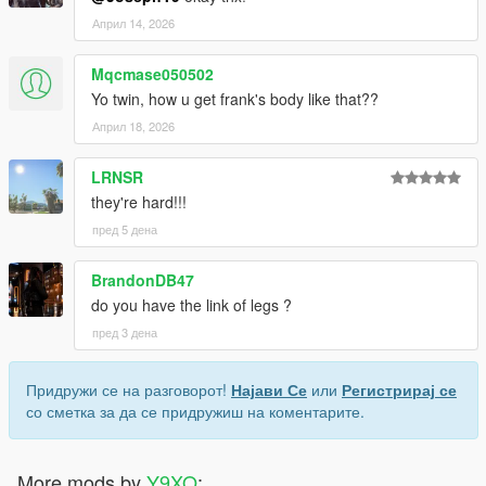
Април 14, 2026
Mqcmase050502
Yo twin, how u get frank's body like that??
Април 18, 2026
LRNSR
they're hard!!!
пред 5 дена
BrandonDB47
do you have the link of legs ?
пред 3 дена
Придружи се на разговорот!
Најави Се
или
Регистрирај се
со сметка за да се придружиш на коментарите.
More mods by
Y9XQ
: