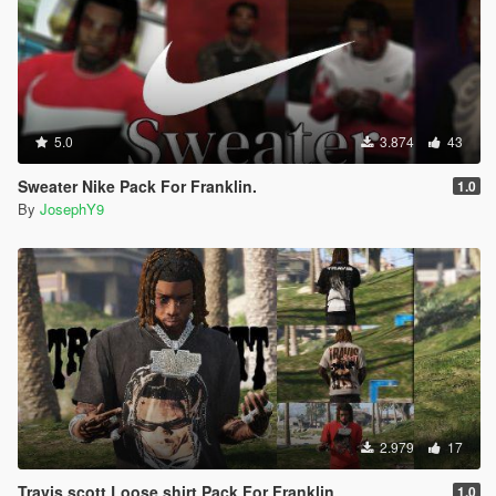
5.0
3.874
43
Sweater Nike Pack For Franklin.
1.0
By
JosephY9
2.979
17
Travis scott Loose shirt Pack For Franklin
1.0