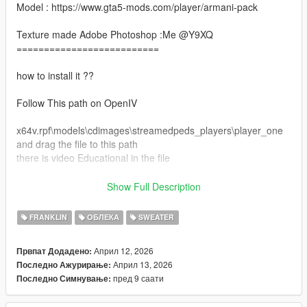
Model : https://www.gta5-mods.com/player/armani-pack
Texture made Adobe Photoshop :Me @Y9XQ
==========================
how to install it ??
Follow This path on OpenIV
x64v.rpf\models\cdimages\streamedpeds_players\player_one
and drag the file to this path
there is video Educational in the file
Make sure you have this mods install :
Show Full Description
https://www.gta5-mods.com/tools/emfsp-easy-mod-folder-for-
sp-player-mods
FRANKLIN
ОБЛЕКА
SWEATER
==================================================
Април 12, 2026
Првпат Додадено:
============================
Април 13, 2026
Последно Ажурирање:
Don't forgot to join my discord server for more clothe and mods
пред 9 саати
Последно Симнување:
for free <3