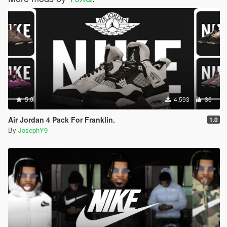
5.0
4.593
36
Air Jordan 4 Pack For Franklin.
1.0
By
JosephY9