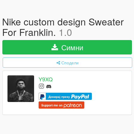
Nike custom design Sweater
For Franklin.
1.0
Симни
Сподели
Y9XQ
Донирај преку
Support me on