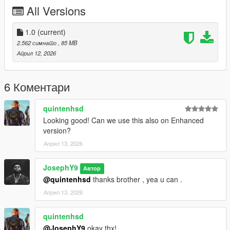
https://discord.gg/zNRZkM5sFC
All Versions
Instagram : @lk1ili
1.0
(current)
Discord : goat5697
2.562 симнато
, 85 MB
Април 12, 2026
Take a look in my patreon only for franklin
patreon.comY9XQ
==========================
6 Коментари
quintenhsd
Looking good! Can we use this also on Enhanced
version?
Април 13, 2026
JosephY9
Автор
@quintenhsd
thanks brother , yea u can .
Април 13, 2026
quintenhsd
@JosephY9
okay thx!