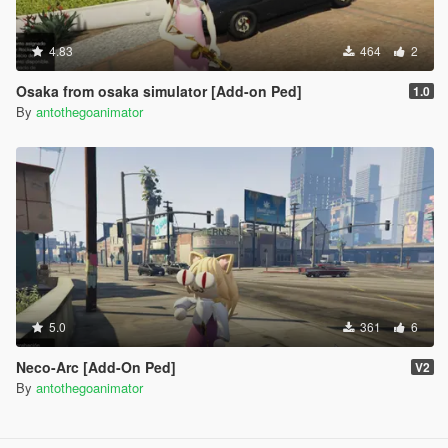
4.83
464
2
Osaka from osaka simulator [Add-on Ped]
1.0
By
antothegoanimator
5.0
361
6
Neco-Arc [Add-On Ped]
V2
By
antothegoanimator