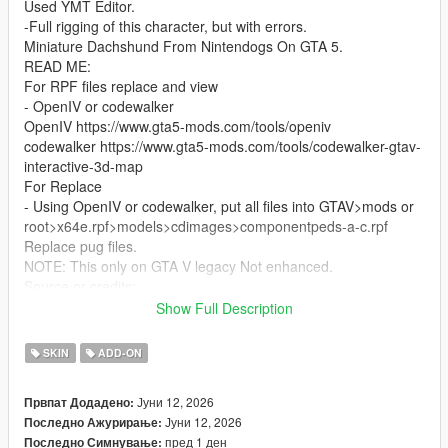
Used YMT Editor.
-Full rigging of this character, but with errors.
Miniature Dachshund From Nintendogs On GTA 5.
READ ME:
For RPF files replace and view
- OpenIV or codewalker
OpenIV https://www.gta5-mods.com/tools/openiv
codewalker https://www.gta5-mods.com/tools/codewalker-gtav-
interactive-3d-map
For Replace
- Using OpenIV or codewalker, put all files into GTAV>mods or
root>x64e.rpf>models>cdimages>componentpeds-a-c.rpf
Replace pug files.
NOTE: This only on GTA V legacy Not enhanced.
Source or credits:
https://models.spriters-
Show Full Description
resource.com/dsdsi/nintendogs/asset/316380/
Bugs: Has lost parts of bones because of low poly model. of
SKIN
ADD-ON
the blender last version the weight paint and auto weight are so
sucks.
Јуни 12, 2026
Првпат Додадено:
Јуни 12, 2026
Последно Ажурирање:
пред 1 ден
Последно Симнување: