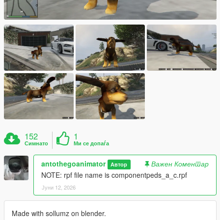
152
1
Симнато
Ми се допаѓа
antothegoanimator
Важен Коментар
Автор
NOTE: rpf file name is componentpeds_a_c.rpf
Јуни 12, 2026
Made with sollumz on blender.