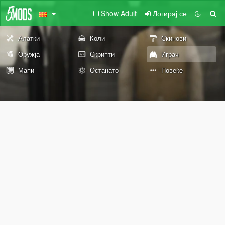
Show Adult
Логирај се
Алатки
Коли
Скинови
Оружја
Скрипти
Играч
Мапи
Останато
Повеќе