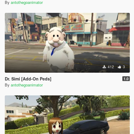
By
antothegoanimator
412
3
Dr. Simi [Add-On Peds]
1.0
By
antothegoanimator