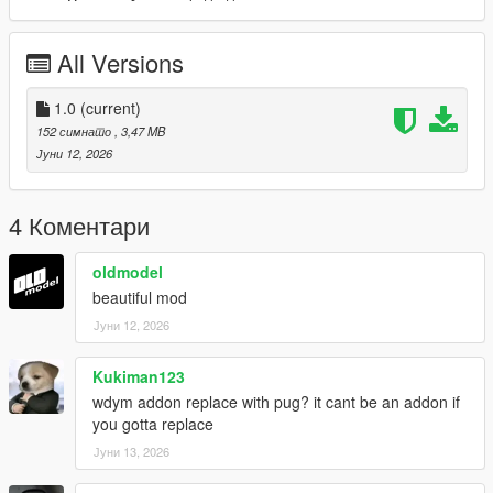
All Versions
1.0
(current)
152 симнато
, 3,47 MB
Јуни 12, 2026
4 Коментари
oldmodel
beautiful mod
Јуни 12, 2026
Kukiman123
wdym addon replace with pug? it cant be an addon if
you gotta replace
Јуни 13, 2026