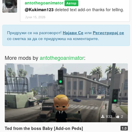
antothegoanimator
Автор
@Kukiman123
deleted text add-on thanks for telling.
Јуни 15, 2026
Придружи се на разговорот!
Најави Се
или
Регистрирај се
со сметка за да се придружиш на коментарите.
More mods by
antothegoanimator
:
832
2
Ted from the boss Baby [Add-on Peds]
1.0