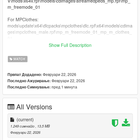
V\mods\x64v.rpf\models\cdimages\streamedpeds_mp.rpf\mp_
m_freemode_01
For MPClothes:
mods\update\x64\dlcpacks\mpclothes\dlc.rpf\x64\models\cdima
ges\mpclothes_male.rpf\mp_m_freemode_01_mp_m_clothes_
01
Show Full Description
Join the Discord. I do custom chains, etc.
https://discord.gg/stone
WATCH
Февруари 22, 2026
Првпат Додадено:
Февруари 22, 2026
Последно Ажурирање:
пред 1 минута
Последно Симнување:
All Versions
(current)
1.249 симнато
, 13,5 MB
Февруари 22, 2026