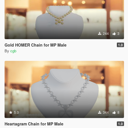
244
3
Gold HOMER Chain for MP Male
1.0
By
cgb
5.0
344
8
Heartagram Chain for MP Male
1.0