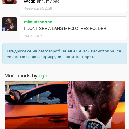
@cgb
ahh, my bad.
Февруари 24, 2026
mimudznnnnn
I DONT SEE A DANG MPCLOTHES FOLDER
Мај 21, 2026
Придружи се на разговорот!
Најави Се
или
Регистрирај се
со сметка за да се придружиш на коментарите.
More mods by
cgb
: