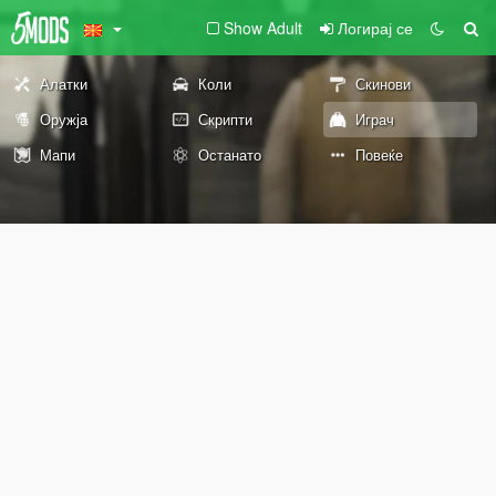
Show Adult
Логирај се
Алатки
Коли
Скинови
Оружја
Скрипти
Играч
Мапи
Останато
Повеќе