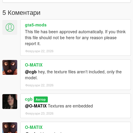
5 Коментари
gta5-mods
This file has been approved automatically. If you think
this file should not be here for any reason please
report it.
Февруари 22, 2026
O-MATIX
@cgb
hey, the texture files aren't included, only the
model.
Февруари 22, 2026
cgb
Автор
@O-MATIX
Textures are embedded
Февруари 23, 2026
O-MATIX