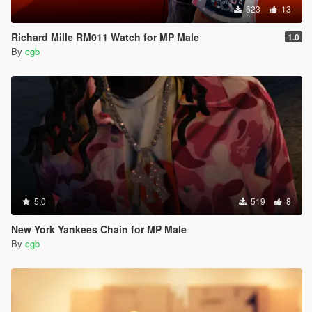
623
13
Richard Mille RM011 Watch for MP Male
1.0
By
cgb
5.0
519
8
New York Yankees Chain for MP Male
By
cgb