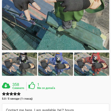
358
1
Симнато
Ми се допаѓа
5.0 / 5 ѕвезди (1 гласај)
Contact me here, I am available 24/7 hours