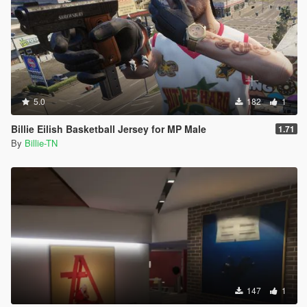
5.0
182
1
Billie Eilish Basketball Jersey for MP Male
1.71
By
Billie-TN
147
1