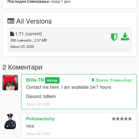
пред 1 ден
Последно Симнување:
All Versions
1.71
(current)
358 симнато
, 2,37 MB
Април 23, 2026
2 Коментари
Billie-TN
Важен Коментар
Автор
Contact me here, I am available 24/7 hours
Discord: billietn
Април 23, 2026
Policeactivity
nice
Април 28, 2026