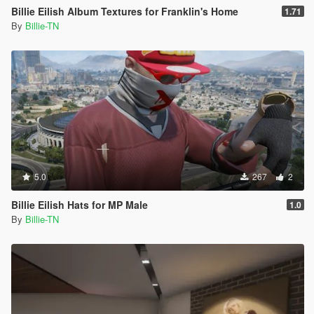
Billie Eilish Album Textures for Franklin's Home
1.71
By
Billie-TN
5.0
267
2
Billie Eilish Hats for MP Male
1.0
By
Billie-TN