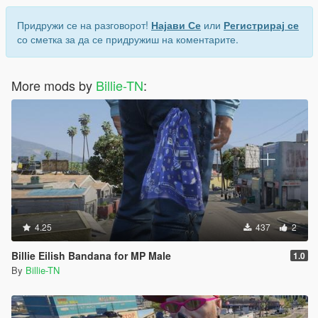
Придружи се на разговорот!
Најави Се
или
Регистрирај се
со сметка за да се придружиш на коментарите.
More mods by
Billie-TN
:
4.25
437
2
Billie Eilish Bandana for MP Male
1.0
By
Billie-TN