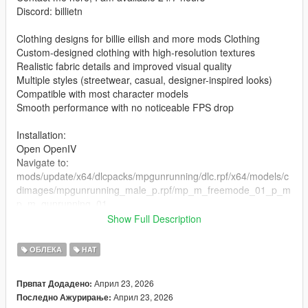
Discord: billietn
Clothing designs for billie eilish and more mods Clothing
Custom-designed clothing with high-resolution textures
Realistic fabric details and improved visual quality
Multiple styles (streetwear, casual, designer-inspired looks)
Compatible with most character models
Smooth performance with no noticeable FPS drop
Installation:
Open OpenIV
Navigate to:
mods/update/x64/dlcpacks/mpgunrunning/dlc.rpf/x64/models/c
dimages/mpgunrunning_male_p.rpf/mp_m_freemode_01_p_m
p_m_gunrunning_01
Show Full Description
the files in the folder
Enable Edit Mode
ОБЛЕКА
HAT
Launch the game and enjoy
Април 23, 2026
Првпат Додадено:
Април 23, 2026
Последно Ажурирање: