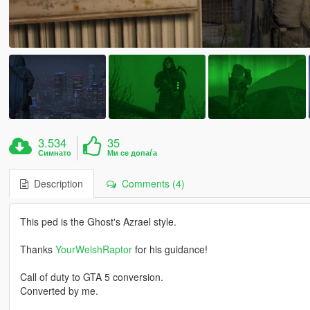
3.534
35
Симнато
Ми се допаѓа
Description
Comments (4)
This ped is the Ghost's Azrael style.
Thanks
YourWelshRaptor
for his guidance!
Call of duty to GTA 5 conversion.
Converted by me.