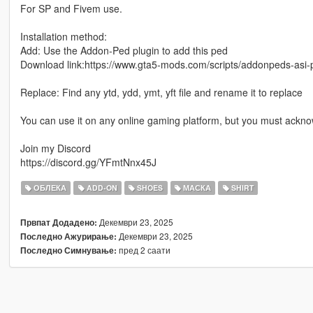
For SP and Fivem use.
Installation method:
Add: Use the Addon-Ped plugin to add this ped
Download link:https://www.gta5-mods.com/scripts/addonpeds-asi-
Replace: Find any ytd, ydd, ymt, yft file and rename it to replace
You can use it on any online gaming platform, but you must ackno
Join my Discord
https://discord.gg/YFmtNnx45J
ОБЛЕКА
ADD-ON
SHOES
МАСКА
SHIRT
Декември 23, 2025
Првпат Додадено:
Декември 23, 2025
Последно Ажурирање:
пред 2 саати
Последно Симнување: