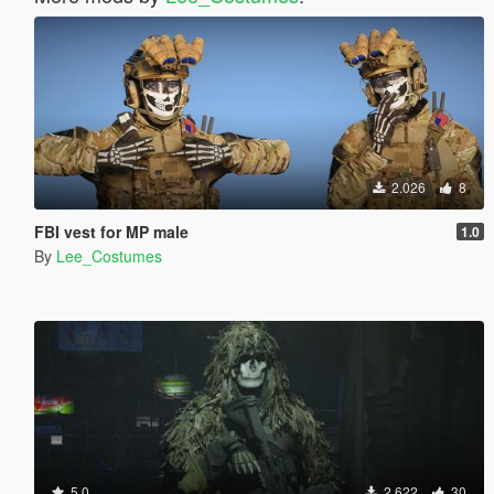
2.026
8
FBI vest for MP male
1.0
By
Lee_Costumes
5.0
2.622
30