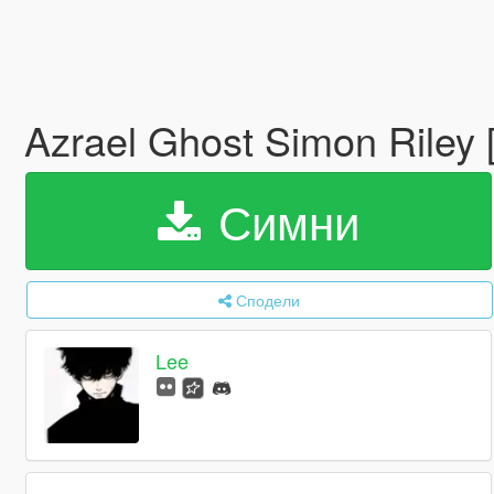
Azrael Ghost Simon Riley
Симни
Сподели
Lee