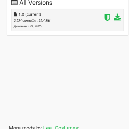
All Versions
1.0
(current)
3.534 симнато
, 35,4 MB
Декември 23, 2025
More mods by
Lee_Costumes
: