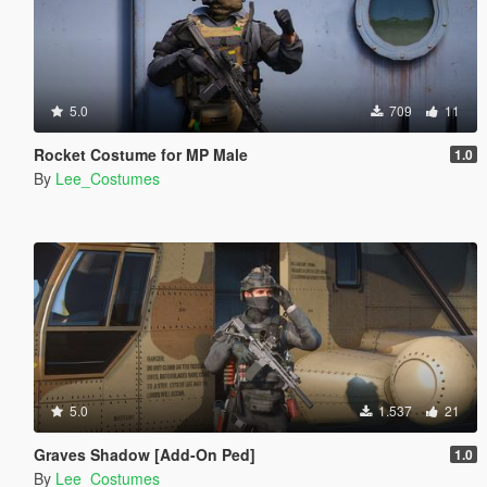
5.0
709
11
Rocket Costume for MP Male
1.0
By
Lee_Costumes
5.0
1.537
21
Graves Shadow [Add-On Ped]
1.0
By
Lee_Costumes